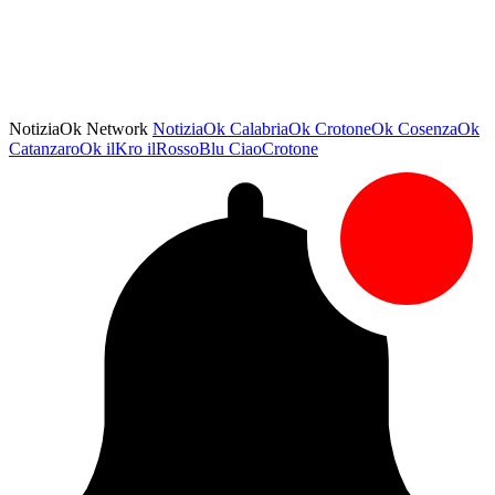
NotiziaOk Network
NotiziaOk
CalabriaOk
CrotoneOk
CosenzaOk
CatanzaroOk
ilKro
ilRossoBlu
CiaoCrotone