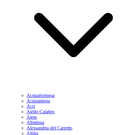
Acquaformosa
Acquappesa
Acri
Aiello Calabro
Aieta
Albidona
Alessandria del Carretto
Altilia