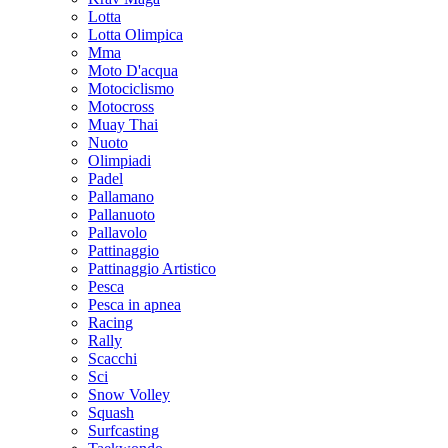
Lotta
Lotta Olimpica
Mma
Moto D'acqua
Motociclismo
Motocross
Muay Thai
Nuoto
Olimpiadi
Padel
Pallamano
Pallanuoto
Pallavolo
Pattinaggio
Pattinaggio Artistico
Pesca
Pesca in apnea
Racing
Rally
Scacchi
Sci
Snow Volley
Squash
Surfcasting