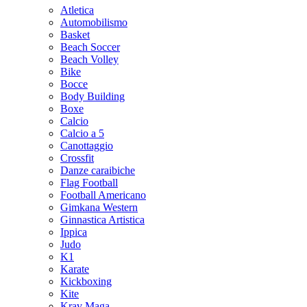
Atletica
Automobilismo
Basket
Beach Soccer
Beach Volley
Bike
Bocce
Body Building
Boxe
Calcio
Calcio a 5
Canottaggio
Crossfit
Danze caraibiche
Flag Football
Football Americano
Gimkana Western
Ginnastica Artistica
Ippica
Judo
K1
Karate
Kickboxing
Kite
Krav Maga