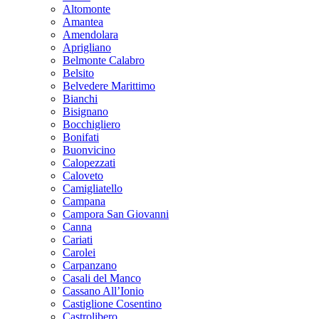
Altomonte
Amantea
Amendolara
Aprigliano
Belmonte Calabro
Belsito
Belvedere Marittimo
Bianchi
Bisignano
Bocchigliero
Bonifati
Buonvicino
Calopezzati
Caloveto
Camigliatello
Campana
Campora San Giovanni
Canna
Cariati
Carolei
Carpanzano
Casali del Manco
Cassano All’Ionio
Castiglione Cosentino
Castrolibero