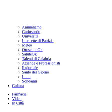
Animaliamo
Curiosando
Università
Le ricette di Patrizia
Meteo
OroscopoOk
SaluteOk
Talenti di Calabria
Aziende e Professionisti
Il giornale
Santo del Giorno
Lotto
Sondaggi
Cultura
Farmacie
Video
In Città