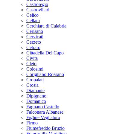
Castroregio
Castrovillari
Celico
Cellara
Cerchiara di Calabria
Cerisano
Cervicati
Cerzeto
Cetraro
Cittadella Del Capo
Civita
Cleto
Colosimi
Corigliano-Rossano
Cropalati
Crosia
Diamante
Dipignano
Domanico
Fagnano Castello
Falconara Albanese
Figline Vegliaturo
Firmo
Fiumefreddo Bruzio
Francavilla Marittima