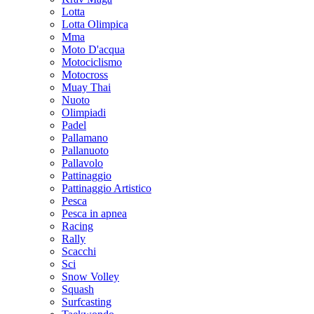
Lotta
Lotta Olimpica
Mma
Moto D'acqua
Motociclismo
Motocross
Muay Thai
Nuoto
Olimpiadi
Padel
Pallamano
Pallanuoto
Pallavolo
Pattinaggio
Pattinaggio Artistico
Pesca
Pesca in apnea
Racing
Rally
Scacchi
Sci
Snow Volley
Squash
Surfcasting