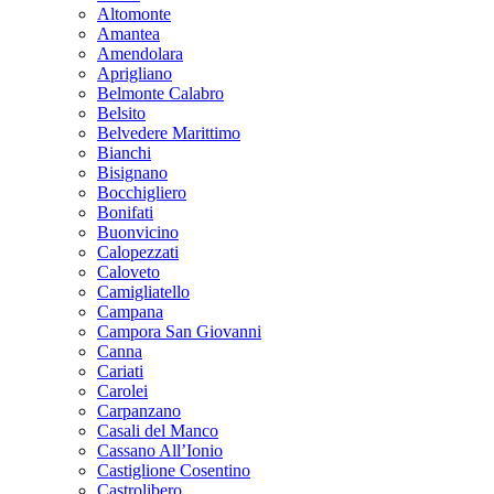
Altomonte
Amantea
Amendolara
Aprigliano
Belmonte Calabro
Belsito
Belvedere Marittimo
Bianchi
Bisignano
Bocchigliero
Bonifati
Buonvicino
Calopezzati
Caloveto
Camigliatello
Campana
Campora San Giovanni
Canna
Cariati
Carolei
Carpanzano
Casali del Manco
Cassano All’Ionio
Castiglione Cosentino
Castrolibero