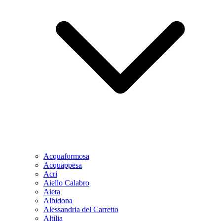
Acquaformosa
Acquappesa
Acri
Aiello Calabro
Aieta
Albidona
Alessandria del Carretto
Altilia