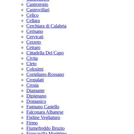
Castroregio
Castrovillari
Celico
Cellara
Cerchiara di Calabria
Cerisano
Cervicati
Cerzeto
Cetraro
Cittadella Del Capo
Civita
Cleto
Colosimi
Corigliano-Rossano
Cropalati
Crosia
Diamante
Dipignano
Domanico
Fagnano Castello
Falconara Albanese
Figline Vegliaturo
Firmo
Fiumefreddo Bruzio
Francavilla Marittima