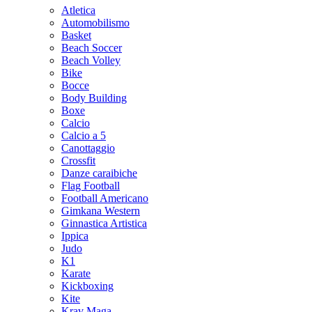
Atletica
Automobilismo
Basket
Beach Soccer
Beach Volley
Bike
Bocce
Body Building
Boxe
Calcio
Calcio a 5
Canottaggio
Crossfit
Danze caraibiche
Flag Football
Football Americano
Gimkana Western
Ginnastica Artistica
Ippica
Judo
K1
Karate
Kickboxing
Kite
Krav Maga