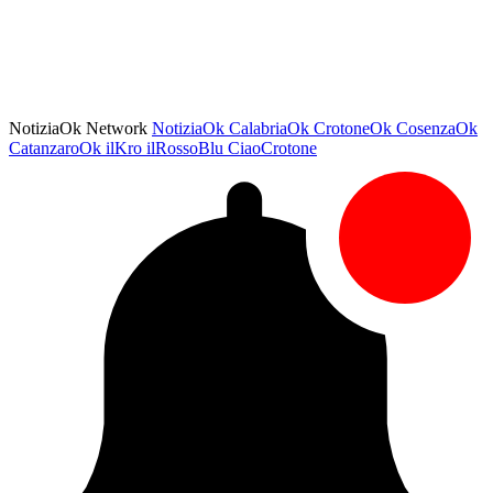
NotiziaOk Network
NotiziaOk
CalabriaOk
CrotoneOk
CosenzaOk
CatanzaroOk
ilKro
ilRossoBlu
CiaoCrotone