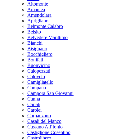
Altomonte
Amantea
Amendolara
Aprigliano
Belmonte Calabro
Belsito
Belvedere Marittimo
Bianchi
Bisignano
Bocchigliero
Bonifati
Buonvicino
Calopezzati
Caloveto
Camigliatello
Campana
Campora San Giovanni
Canna
Cariati
Carolei
Carpanzano
Casali del Manco
Cassano All’Ionio
Castiglione Cosentino
Castrolibero