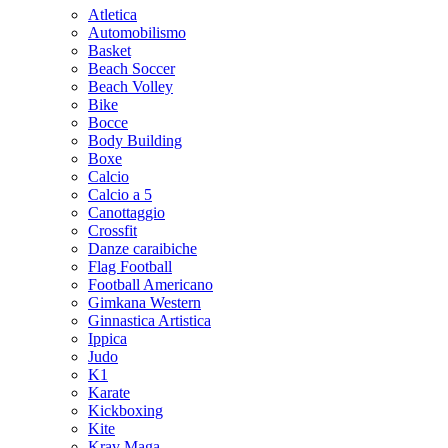
Atletica
Automobilismo
Basket
Beach Soccer
Beach Volley
Bike
Bocce
Body Building
Boxe
Calcio
Calcio a 5
Canottaggio
Crossfit
Danze caraibiche
Flag Football
Football Americano
Gimkana Western
Ginnastica Artistica
Ippica
Judo
K1
Karate
Kickboxing
Kite
Krav Maga