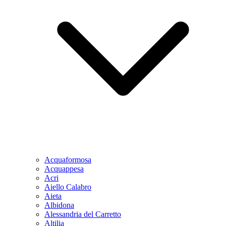
Acquaformosa
Acquappesa
Acri
Aiello Calabro
Aieta
Albidona
Alessandria del Carretto
Altilia