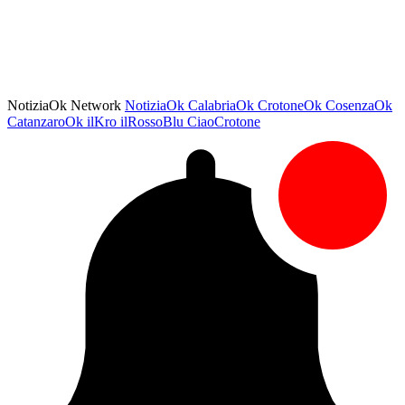
NotiziaOk Network
NotiziaOk
CalabriaOk
CrotoneOk
CosenzaOk
CatanzaroOk
ilKro
ilRossoBlu
CiaoCrotone