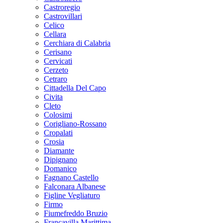
Castroregio
Castrovillari
Celico
Cellara
Cerchiara di Calabria
Cerisano
Cervicati
Cerzeto
Cetraro
Cittadella Del Capo
Civita
Cleto
Colosimi
Corigliano-Rossano
Cropalati
Crosia
Diamante
Dipignano
Domanico
Fagnano Castello
Falconara Albanese
Figline Vegliaturo
Firmo
Fiumefreddo Bruzio
Francavilla Marittima