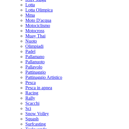
Lotta
Lotta Olimpica
Mma
Moto D'acqua
Motociclismo
Motocross
Muay Thai
Nuoto
Olimpiadi
Padel
Pallamano
Pallanuoto
Pallavolo
Pattinaggio
Pattinaggio Artistico
Pesca
Pesca in apnea
Racing
Rally
Scacchi
Sci
Snow Volley
Squash
Surfcasting