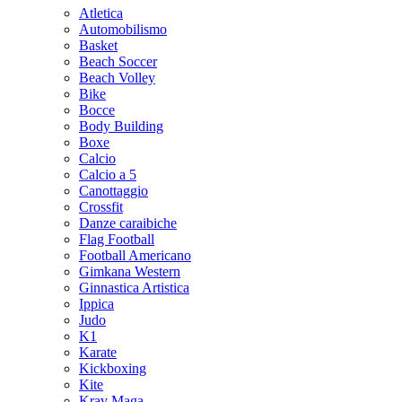
Atletica
Automobilismo
Basket
Beach Soccer
Beach Volley
Bike
Bocce
Body Building
Boxe
Calcio
Calcio a 5
Canottaggio
Crossfit
Danze caraibiche
Flag Football
Football Americano
Gimkana Western
Ginnastica Artistica
Ippica
Judo
K1
Karate
Kickboxing
Kite
Krav Maga