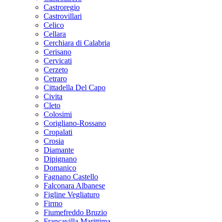
Castroregio
Castrovillari
Celico
Cellara
Cerchiara di Calabria
Cerisano
Cervicati
Cerzeto
Cetraro
Cittadella Del Capo
Civita
Cleto
Colosimi
Corigliano-Rossano
Cropalati
Crosia
Diamante
Dipignano
Domanico
Fagnano Castello
Falconara Albanese
Figline Vegliaturo
Firmo
Fiumefreddo Bruzio
Francavilla Marittima