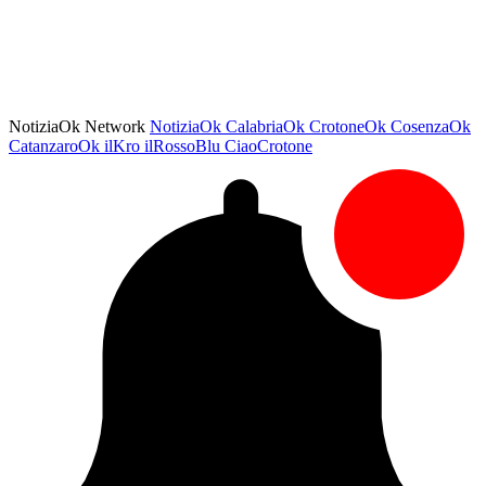
NotiziaOk Network
NotiziaOk
CalabriaOk
CrotoneOk
CosenzaOk
CatanzaroOk
ilKro
ilRossoBlu
CiaoCrotone