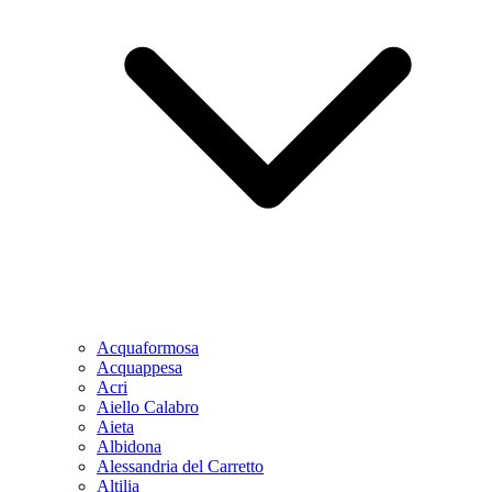
Acquaformosa
Acquappesa
Acri
Aiello Calabro
Aieta
Albidona
Alessandria del Carretto
Altilia