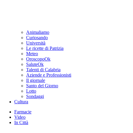
Animaliamo
Curiosando
Università
Le ricette di Patrizia
Meteo
OroscopoOk
SaluteOk
Talenti di Calabria
Aziende e Professionisti
Il giornale
Santo del Giorno
Lotto
Sondaggi
Cultura
Farmacie
Video
In Città