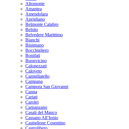
Altomonte
Amantea
Amendolara
Aprigliano
Belmonte Calabro
Belsito
Belvedere Marittimo
Bianchi
Bisignano
Bocchigliero
Bonifati
Buonvicino
Calopezzati
Caloveto
Camigliatello
Campana
Campora San Giovanni
Canna
Cariati
Carolei
Carpanzano
Casali del Manco
Cassano All’Ionio
Castiglione Cosentino
Castrolibero