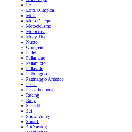
Lotta
Lotta Olimpica
Mma
Moto D'acqua
Motociclismo
Motocross
Muay Thai
Nuoto
Olimpiadi
Padel
Pallamano
Pallanuoto
Pallavolo
Pattinaggio
Pattinaggio Artistico
Pesca
Pesca in apnea
Racing
Rally
Scacchi
Sci
Snow Volley
Squash
Surfcasting