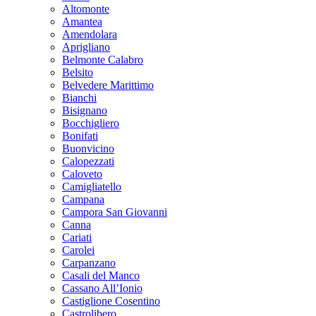
Altomonte
Amantea
Amendolara
Aprigliano
Belmonte Calabro
Belsito
Belvedere Marittimo
Bianchi
Bisignano
Bocchigliero
Bonifati
Buonvicino
Calopezzati
Caloveto
Camigliatello
Campana
Campora San Giovanni
Canna
Cariati
Carolei
Carpanzano
Casali del Manco
Cassano All’Ionio
Castiglione Cosentino
Castrolibero