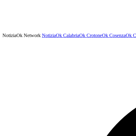
NotiziaOk Network
NotiziaOk
CalabriaOk
CrotoneOk
CosenzaOk
C