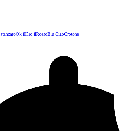
atanzaroOk
ilKro
ilRossoBlu
CiaoCrotone