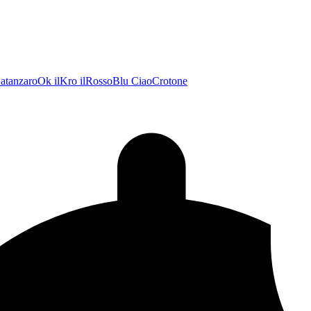
atanzaroOk
ilKro
ilRossoBlu
CiaoCrotone