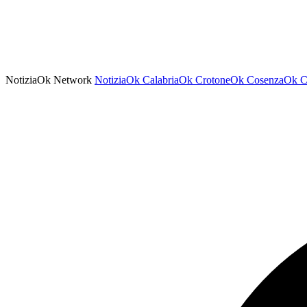
NotiziaOk Network
NotiziaOk
CalabriaOk
CrotoneOk
CosenzaOk
C