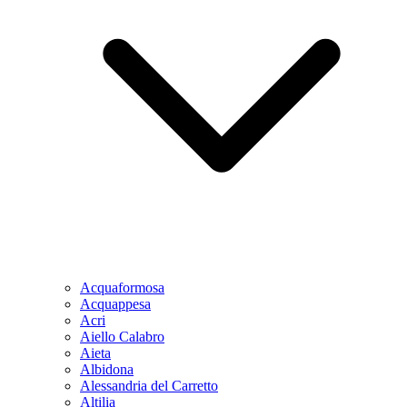
Acquaformosa
Acquappesa
Acri
Aiello Calabro
Aieta
Albidona
Alessandria del Carretto
Altilia