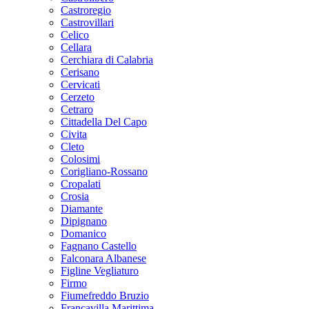
Castroregio
Castrovillari
Celico
Cellara
Cerchiara di Calabria
Cerisano
Cervicati
Cerzeto
Cetraro
Cittadella Del Capo
Civita
Cleto
Colosimi
Corigliano-Rossano
Cropalati
Crosia
Diamante
Dipignano
Domanico
Fagnano Castello
Falconara Albanese
Figline Vegliaturo
Firmo
Fiumefreddo Bruzio
Francavilla Marittima