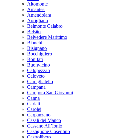
Altomonte
Amantea
Amendolara
Aprigliano
Belmonte Calabro
Belsito
Belvedere Marittimo
Bianchi
Bisignano
Bocchigliero
Bonifati
Buonvicino
Calopezzati
Caloveto
Camigliatello
Campana
Campora San Giovanni
Canna
Cariati
Carolei
Carpanzano
Casali del Manco
Cassano All’Ionio
Castiglione Cosentino
Castrolibero