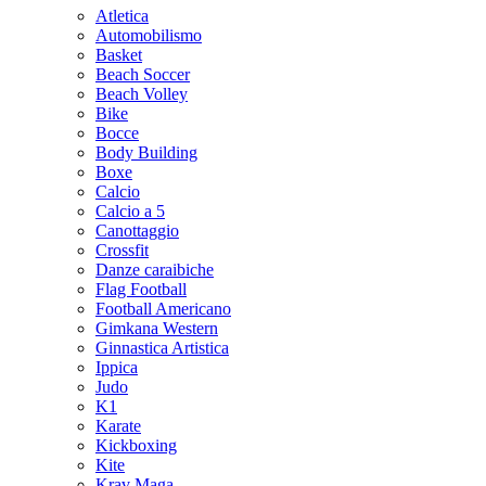
Atletica
Automobilismo
Basket
Beach Soccer
Beach Volley
Bike
Bocce
Body Building
Boxe
Calcio
Calcio a 5
Canottaggio
Crossfit
Danze caraibiche
Flag Football
Football Americano
Gimkana Western
Ginnastica Artistica
Ippica
Judo
K1
Karate
Kickboxing
Kite
Krav Maga