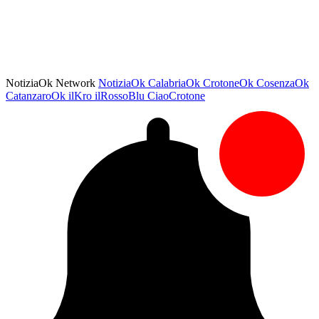
NotiziaOk Network
NotiziaOk
CalabriaOk
CrotoneOk
CosenzaOk
CatanzaroOk
ilKro
ilRossoBlu
CiaoCrotone