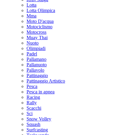
Lotta
Lotta Olimpica
Mma
Moto D'acqua
Motociclismo
Motocross
Muay Thai
Nuoto
Olimpiadi
Padel
Pallamano
Pallanuoto
Pallavolo
Pattinaggio
Pattinaggio Artistico
Pesca
Pesca in apnea
Racing
Rally
Scacchi
Sci
Snow Volley
Squash
Surfcasting