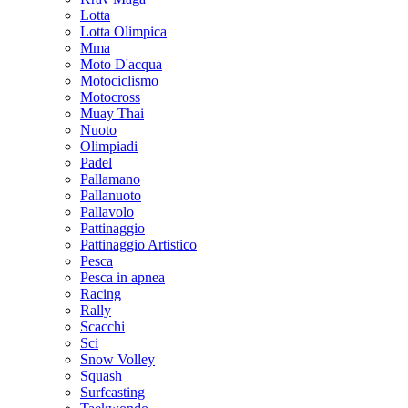
Lotta
Lotta Olimpica
Mma
Moto D'acqua
Motociclismo
Motocross
Muay Thai
Nuoto
Olimpiadi
Padel
Pallamano
Pallanuoto
Pallavolo
Pattinaggio
Pattinaggio Artistico
Pesca
Pesca in apnea
Racing
Rally
Scacchi
Sci
Snow Volley
Squash
Surfcasting