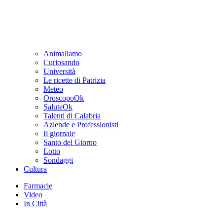
Animaliamo
Curiosando
Università
Le ricette di Patrizia
Meteo
OroscopoOk
SaluteOk
Talenti di Calabria
Aziende e Professionisti
Il giornale
Santo del Giorno
Lotto
Sondaggi
Cultura
Farmacie
Video
In Città