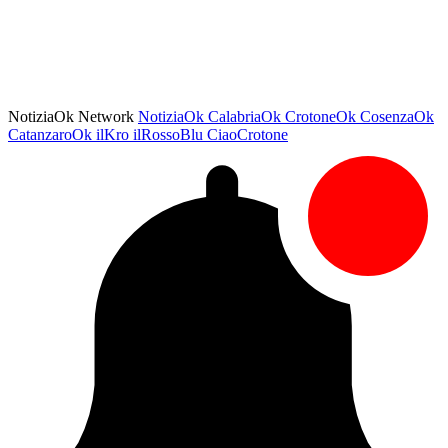
NotiziaOk Network
NotiziaOk
CalabriaOk
CrotoneOk
CosenzaOk
CatanzaroOk
ilKro
ilRossoBlu
CiaoCrotone