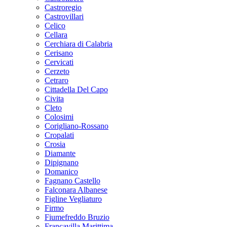
Castroregio
Castrovillari
Celico
Cellara
Cerchiara di Calabria
Cerisano
Cervicati
Cerzeto
Cetraro
Cittadella Del Capo
Civita
Cleto
Colosimi
Corigliano-Rossano
Cropalati
Crosia
Diamante
Dipignano
Domanico
Fagnano Castello
Falconara Albanese
Figline Vegliaturo
Firmo
Fiumefreddo Bruzio
Francavilla Marittima