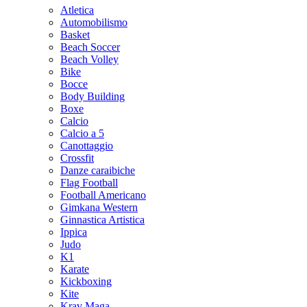
Atletica
Automobilismo
Basket
Beach Soccer
Beach Volley
Bike
Bocce
Body Building
Boxe
Calcio
Calcio a 5
Canottaggio
Crossfit
Danze caraibiche
Flag Football
Football Americano
Gimkana Western
Ginnastica Artistica
Ippica
Judo
K1
Karate
Kickboxing
Kite
Krav Maga