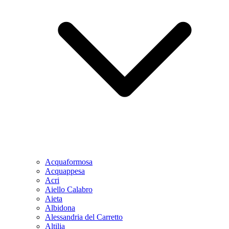
Acquaformosa
Acquappesa
Acri
Aiello Calabro
Aieta
Albidona
Alessandria del Carretto
Altilia