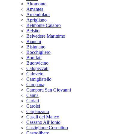
Altomonte
Amantea
Amendolara
Aprigliano
Belmonte Calabro
Belsito
Belvedere Marittimo
Bianchi
Bisignano
Bocchigliero
Bonifati
Buonvicino
Calopezzati
Caloveto
Camigliatello
Campana
Campora San Giovanni
Canna
Cariati
Carolei
Carpanzano
Casali del Manco
Cassano All’Ionio
Castiglione Cosentino
Castrolibero