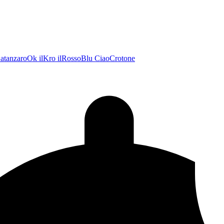
atanzaroOk
ilKro
ilRossoBlu
CiaoCrotone