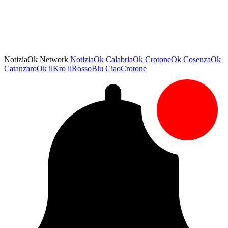
NotiziaOk Network
NotiziaOk
CalabriaOk
CrotoneOk
CosenzaOk
CatanzaroOk
ilKro
ilRossoBlu
CiaoCrotone