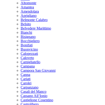
Altomonte
Amantea
Amendolara
Aprigliano
Belmonte Calabro
Belsito
Belvedere Marittimo
Bianchi
Bisignano
Bocchigliero
Bonifati
Buonvicino
Calopezzati
Caloveto
Camigliatello
Campana
Campora San Giovanni
Canna
Cariati
Carolei
Carpanzano
Casali del Manco
Cassano All’Ionio
Castiglione Cosentino
Castrolibero