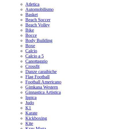
Atletica
Automobilismo
Basket
Beach Soccer
Beach Volley
Bike
Bocce
Body Building
Boxe
Calcio
Calcio a 5
Canottaggio
Crossfit
Danze caraibiche
Flag Football
Football Americano
Gimkana Western
Ginnastica Artistica
Ippica
Judo
K1
Karate
Kickboxing
Kite
Krav Maga