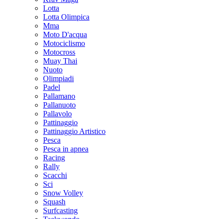
Lotta
Lotta Olimpica
Mma
Moto D'acqua
Motociclismo
Motocross
Muay Thai
Nuoto
Olimpiadi
Padel
Pallamano
Pallanuoto
Pallavolo
Pattinaggio
Pattinaggio Artistico
Pesca
Pesca in apnea
Racing
Rally
Scacchi
Sci
Snow Volley
Squash
Surfcasting