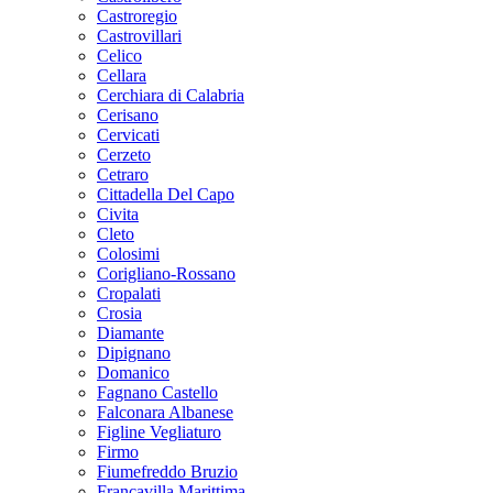
Castroregio
Castrovillari
Celico
Cellara
Cerchiara di Calabria
Cerisano
Cervicati
Cerzeto
Cetraro
Cittadella Del Capo
Civita
Cleto
Colosimi
Corigliano-Rossano
Cropalati
Crosia
Diamante
Dipignano
Domanico
Fagnano Castello
Falconara Albanese
Figline Vegliaturo
Firmo
Fiumefreddo Bruzio
Francavilla Marittima