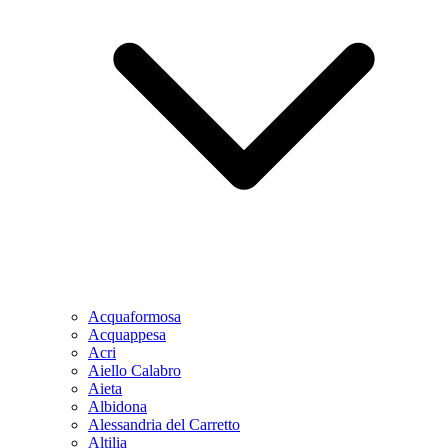
Acquaformosa
Acquappesa
Acri
Aiello Calabro
Aieta
Albidona
Alessandria del Carretto
Altilia