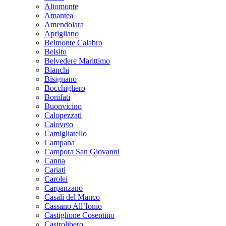
Altomonte
Amantea
Amendolara
Aprigliano
Belmonte Calabro
Belsito
Belvedere Marittimo
Bianchi
Bisignano
Bocchigliero
Bonifati
Buonvicino
Calopezzati
Caloveto
Camigliatello
Campana
Campora San Giovanni
Canna
Cariati
Carolei
Carpanzano
Casali del Manco
Cassano All’Ionio
Castiglione Cosentino
Castrolibero