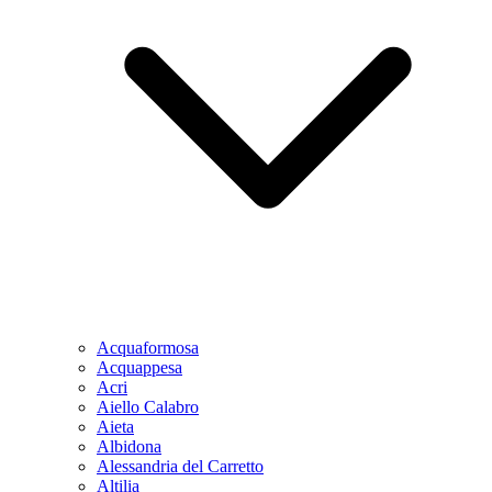
Acquaformosa
Acquappesa
Acri
Aiello Calabro
Aieta
Albidona
Alessandria del Carretto
Altilia