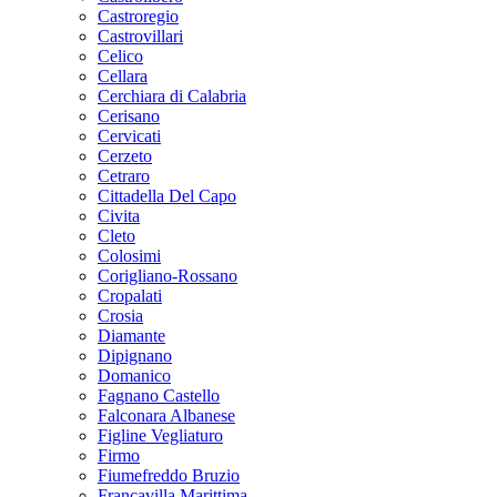
Castroregio
Castrovillari
Celico
Cellara
Cerchiara di Calabria
Cerisano
Cervicati
Cerzeto
Cetraro
Cittadella Del Capo
Civita
Cleto
Colosimi
Corigliano-Rossano
Cropalati
Crosia
Diamante
Dipignano
Domanico
Fagnano Castello
Falconara Albanese
Figline Vegliaturo
Firmo
Fiumefreddo Bruzio
Francavilla Marittima