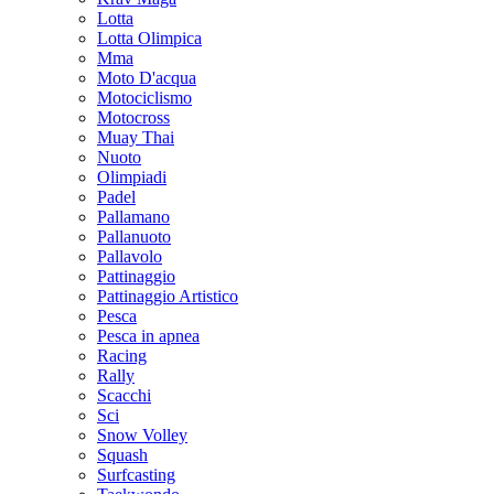
Lotta
Lotta Olimpica
Mma
Moto D'acqua
Motociclismo
Motocross
Muay Thai
Nuoto
Olimpiadi
Padel
Pallamano
Pallanuoto
Pallavolo
Pattinaggio
Pattinaggio Artistico
Pesca
Pesca in apnea
Racing
Rally
Scacchi
Sci
Snow Volley
Squash
Surfcasting