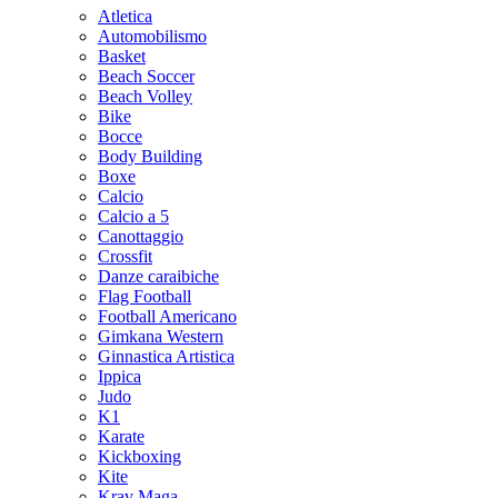
Atletica
Automobilismo
Basket
Beach Soccer
Beach Volley
Bike
Bocce
Body Building
Boxe
Calcio
Calcio a 5
Canottaggio
Crossfit
Danze caraibiche
Flag Football
Football Americano
Gimkana Western
Ginnastica Artistica
Ippica
Judo
K1
Karate
Kickboxing
Kite
Krav Maga