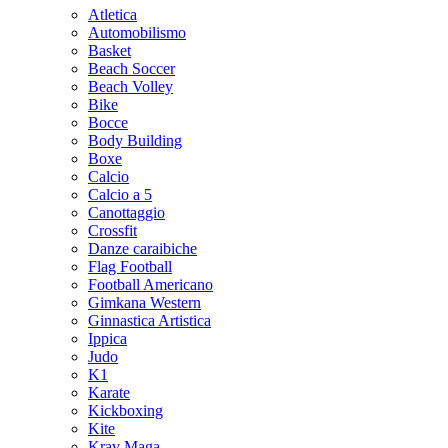
Atletica
Automobilismo
Basket
Beach Soccer
Beach Volley
Bike
Bocce
Body Building
Boxe
Calcio
Calcio a 5
Canottaggio
Crossfit
Danze caraibiche
Flag Football
Football Americano
Gimkana Western
Ginnastica Artistica
Ippica
Judo
K1
Karate
Kickboxing
Kite
Krav Maga