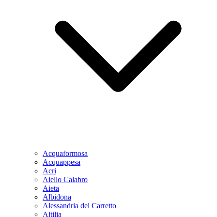
Acquaformosa
Acquappesa
Acri
Aiello Calabro
Aieta
Albidona
Alessandria del Carretto
Altilia