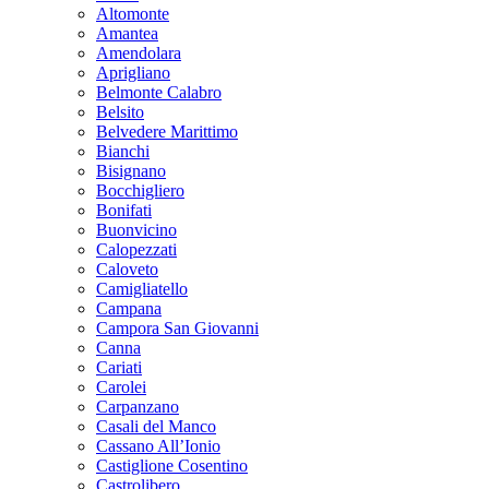
Altomonte
Amantea
Amendolara
Aprigliano
Belmonte Calabro
Belsito
Belvedere Marittimo
Bianchi
Bisignano
Bocchigliero
Bonifati
Buonvicino
Calopezzati
Caloveto
Camigliatello
Campana
Campora San Giovanni
Canna
Cariati
Carolei
Carpanzano
Casali del Manco
Cassano All’Ionio
Castiglione Cosentino
Castrolibero