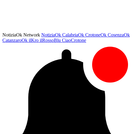
NotiziaOk Network
NotiziaOk
CalabriaOk
CrotoneOk
CosenzaOk
CatanzaroOk
ilKro
ilRossoBlu
CiaoCrotone