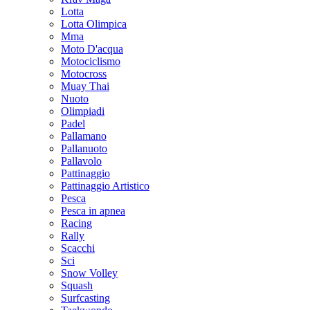
Lotta
Lotta Olimpica
Mma
Moto D'acqua
Motociclismo
Motocross
Muay Thai
Nuoto
Olimpiadi
Padel
Pallamano
Pallanuoto
Pallavolo
Pattinaggio
Pattinaggio Artistico
Pesca
Pesca in apnea
Racing
Rally
Scacchi
Sci
Snow Volley
Squash
Surfcasting