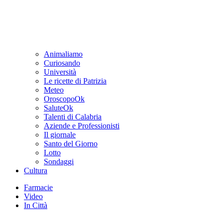
Animaliamo
Curiosando
Università
Le ricette di Patrizia
Meteo
OroscopoOk
SaluteOk
Talenti di Calabria
Aziende e Professionisti
Il giornale
Santo del Giorno
Lotto
Sondaggi
Cultura
Farmacie
Video
In Città