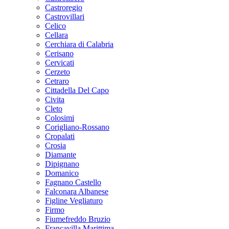
Castroregio
Castrovillari
Celico
Cellara
Cerchiara di Calabria
Cerisano
Cervicati
Cerzeto
Cetraro
Cittadella Del Capo
Civita
Cleto
Colosimi
Corigliano-Rossano
Cropalati
Crosia
Diamante
Dipignano
Domanico
Fagnano Castello
Falconara Albanese
Figline Vegliaturo
Firmo
Fiumefreddo Bruzio
Francavilla Marittima