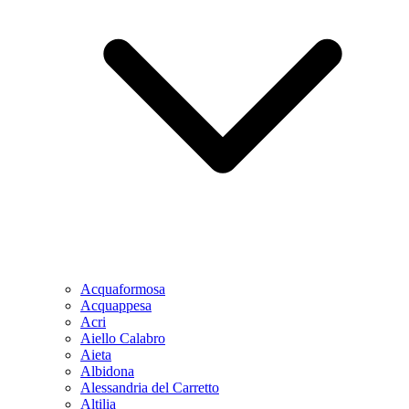
Acquaformosa
Acquappesa
Acri
Aiello Calabro
Aieta
Albidona
Alessandria del Carretto
Altilia