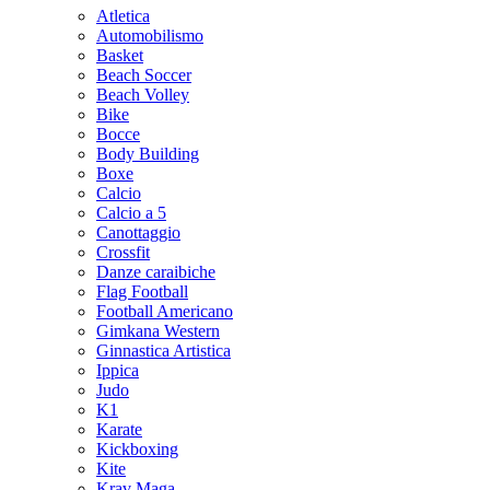
Atletica
Automobilismo
Basket
Beach Soccer
Beach Volley
Bike
Bocce
Body Building
Boxe
Calcio
Calcio a 5
Canottaggio
Crossfit
Danze caraibiche
Flag Football
Football Americano
Gimkana Western
Ginnastica Artistica
Ippica
Judo
K1
Karate
Kickboxing
Kite
Krav Maga