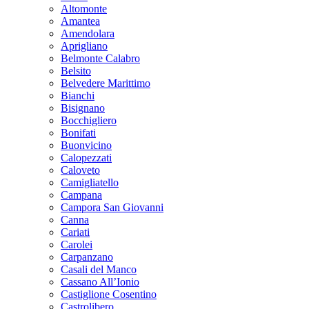
Altomonte
Amantea
Amendolara
Aprigliano
Belmonte Calabro
Belsito
Belvedere Marittimo
Bianchi
Bisignano
Bocchigliero
Bonifati
Buonvicino
Calopezzati
Caloveto
Camigliatello
Campana
Campora San Giovanni
Canna
Cariati
Carolei
Carpanzano
Casali del Manco
Cassano All’Ionio
Castiglione Cosentino
Castrolibero