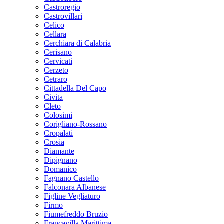
Castroregio
Castrovillari
Celico
Cellara
Cerchiara di Calabria
Cerisano
Cervicati
Cerzeto
Cetraro
Cittadella Del Capo
Civita
Cleto
Colosimi
Corigliano-Rossano
Cropalati
Crosia
Diamante
Dipignano
Domanico
Fagnano Castello
Falconara Albanese
Figline Vegliaturo
Firmo
Fiumefreddo Bruzio
Francavilla Marittima