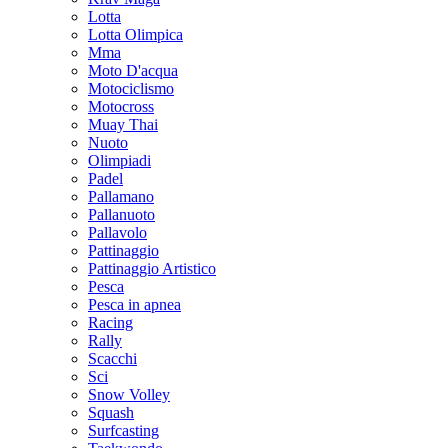
Lotta
Lotta Olimpica
Mma
Moto D'acqua
Motociclismo
Motocross
Muay Thai
Nuoto
Olimpiadi
Padel
Pallamano
Pallanuoto
Pallavolo
Pattinaggio
Pattinaggio Artistico
Pesca
Pesca in apnea
Racing
Rally
Scacchi
Sci
Snow Volley
Squash
Surfcasting