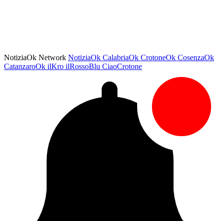
NotiziaOk Network
NotiziaOk
CalabriaOk
CrotoneOk
CosenzaOk
CatanzaroOk
ilKro
ilRossoBlu
CiaoCrotone