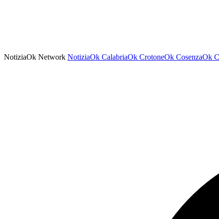
NotiziaOk Network
NotiziaOk
CalabriaOk
CrotoneOk
CosenzaOk
C