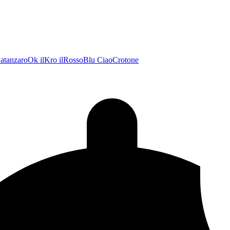
atanzaroOk
ilKro
ilRossoBlu
CiaoCrotone