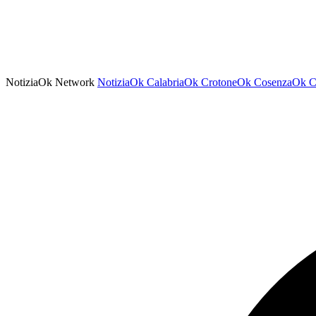
NotiziaOk Network
NotiziaOk
CalabriaOk
CrotoneOk
CosenzaOk
C