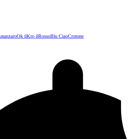
atanzaroOk
ilKro
ilRossoBlu
CiaoCrotone