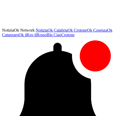
NotiziaOk Network
NotiziaOk
CalabriaOk
CrotoneOk
CosenzaOk
CatanzaroOk
ilKro
ilRossoBlu
CiaoCrotone