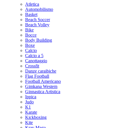
Atletica
Automobilismo
Basket
Beach Soccer
Beach Volley
Bike
Bocce
Body Building
Boxe
Calcio
Calcio a 5
Canottaggio
Crossfit
Danze caraibiche
Flag Football
Football Americano
Gimkana Western
Ginnastica Artistica
Ippica
Judo
K1
Karate
Kickboxing
Kite
Krav Maga