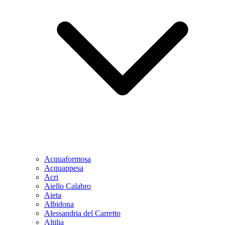
Acquaformosa
Acquappesa
Acri
Aiello Calabro
Aieta
Albidona
Alessandria del Carretto
Altilia