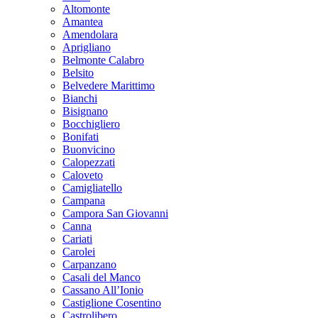
Altomonte
Amantea
Amendolara
Aprigliano
Belmonte Calabro
Belsito
Belvedere Marittimo
Bianchi
Bisignano
Bocchigliero
Bonifati
Buonvicino
Calopezzati
Caloveto
Camigliatello
Campana
Campora San Giovanni
Canna
Cariati
Carolei
Carpanzano
Casali del Manco
Cassano All’Ionio
Castiglione Cosentino
Castrolibero