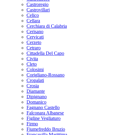
Castroregio
Castrovillari
Celico
Cellara
Cerchiara di Calabria
Cerisano
Cervicati
Cerzeto
Cetraro
Cittadella Del Capo
Civita
Cleto
Colosimi
Corigliano-Rossano
Cropalati
Crosia
Diamante
Dipignano
Domanico
Fagnano Castello
Falconara Albanese
Figline Vegliaturo
Firmo
Fiumefreddo Bruzio
Francavilla Marittima