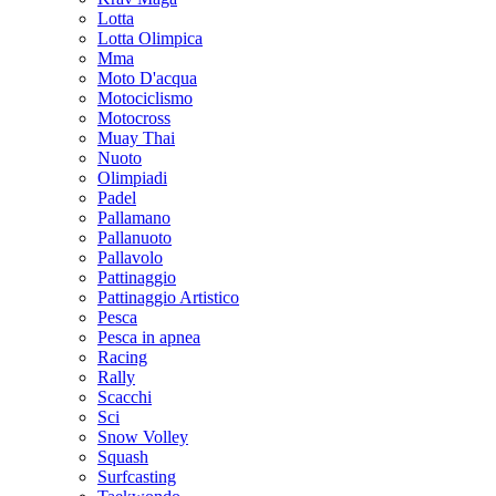
Lotta
Lotta Olimpica
Mma
Moto D'acqua
Motociclismo
Motocross
Muay Thai
Nuoto
Olimpiadi
Padel
Pallamano
Pallanuoto
Pallavolo
Pattinaggio
Pattinaggio Artistico
Pesca
Pesca in apnea
Racing
Rally
Scacchi
Sci
Snow Volley
Squash
Surfcasting