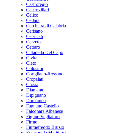
Castroregio
Castrovillari
Celico
Cellara
Cerchiara di Calabria
Cerisano
Cervicati
Cerzeto
Cetraro
Cittadella Del Capo
Civita
Cleto
Colosimi
Corigliano-Rossano
Cropalati
Crosia
Diamante
Dipignano
Domanico
Fagnano Castello
Falconara Albanese
Figline Vegliaturo
Firmo
Fiumefreddo Bruzio
Francavilla Marittima