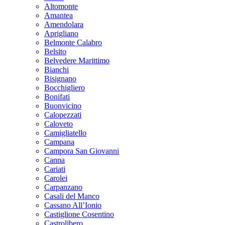
Altomonte
Amantea
Amendolara
Aprigliano
Belmonte Calabro
Belsito
Belvedere Marittimo
Bianchi
Bisignano
Bocchigliero
Bonifati
Buonvicino
Calopezzati
Caloveto
Camigliatello
Campana
Campora San Giovanni
Canna
Cariati
Carolei
Carpanzano
Casali del Manco
Cassano All’Ionio
Castiglione Cosentino
Castrolibero