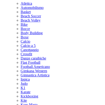
Atletica
Automobilismo
Basket
Beach Soccer
Beach Volley
Bike
Bocce
Body Building
Boxe
Calcio
Calcio a 5
Canottaggio
Crossfit
Danze caraibiche
Flag Football
Football Americano
Gimkana Western
Ginnastica Artistica
Ippica
Judo
K1
Karate
Kickboxing
Kite
Krav Maga