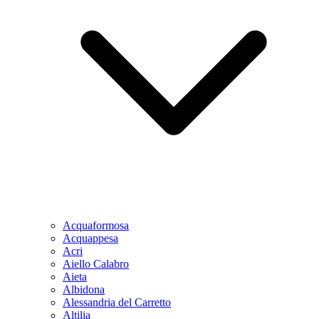
Acquaformosa
Acquappesa
Acri
Aiello Calabro
Aieta
Albidona
Alessandria del Carretto
Altilia