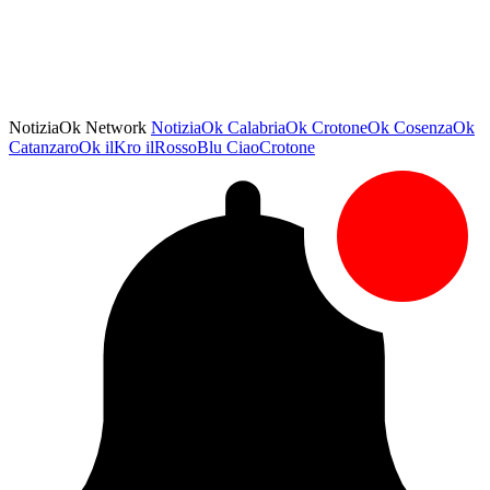
NotiziaOk Network
NotiziaOk
CalabriaOk
CrotoneOk
CosenzaOk
CatanzaroOk
ilKro
ilRossoBlu
CiaoCrotone