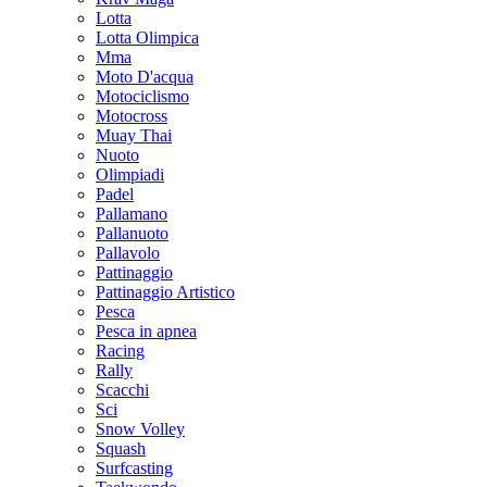
Lotta
Lotta Olimpica
Mma
Moto D'acqua
Motociclismo
Motocross
Muay Thai
Nuoto
Olimpiadi
Padel
Pallamano
Pallanuoto
Pallavolo
Pattinaggio
Pattinaggio Artistico
Pesca
Pesca in apnea
Racing
Rally
Scacchi
Sci
Snow Volley
Squash
Surfcasting