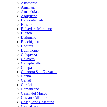
Altomonte
Amantea
Amendolara
Aprigliano
Belmonte Calabro
Belsito
Belvedere Marittimo
Bianchi
Bisignano
Bocchigliero
Bonifati
Buonvicino
Calopezzati
Caloveto
Camigliatello
Campana
Campora San Giovanni
Canna
Cariati
Carolei
Carpanzano
Casali del Manco
Cassano All’Ionio
Castiglione Cosentino
Castrolibero