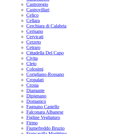
Castroregio
Castrovillari
Celico
Cellara
Cerchiara di Calabria
Cerisano
Cervicati
Cerzeto
Cetraro
Cittadella Del Capo
Civita
Cleto
Colosimi
Corigliano-Rossano
Cropalati
Crosia
Diamante
Dipignano
Domanico
Fagnano Castello
Falconara Albanese
Figline Vegliaturo
Firmo
Fiumefreddo Bruzio
Francavilla Marittima