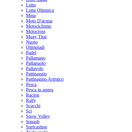
Lotta
Lotta Olimpica
Mma
Moto D'acqua
Motociclismo
Motocross
Muay Thai
Nuoto
Olimpiadi
Padel
Pallamano
Pallanuoto
Pallavolo
Pattinaggio
Pattinaggio Artistico
Pesca
Pesca in apnea
Racing
Rally
Scacchi
Sci
Snow Volley
Squash
Surfcasting