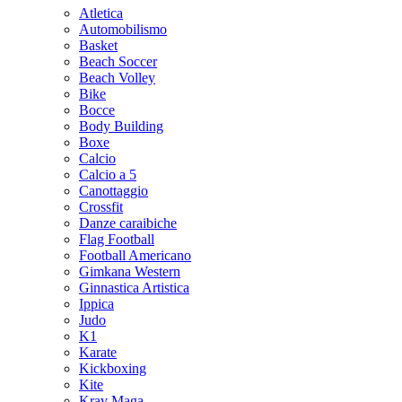
Atletica
Automobilismo
Basket
Beach Soccer
Beach Volley
Bike
Bocce
Body Building
Boxe
Calcio
Calcio a 5
Canottaggio
Crossfit
Danze caraibiche
Flag Football
Football Americano
Gimkana Western
Ginnastica Artistica
Ippica
Judo
K1
Karate
Kickboxing
Kite
Krav Maga