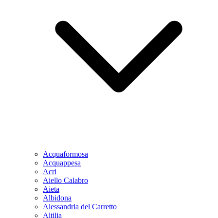
Acquaformosa
Acquappesa
Acri
Aiello Calabro
Aieta
Albidona
Alessandria del Carretto
Altilia