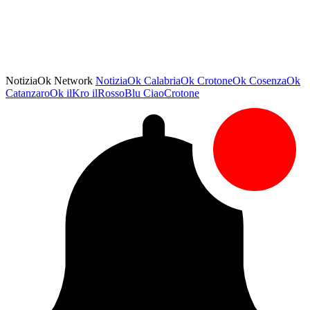
NotiziaOk Network
NotiziaOk
CalabriaOk
CrotoneOk
CosenzaOk
CatanzaroOk
ilKro
ilRossoBlu
CiaoCrotone