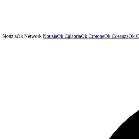
NotiziaOk Network
NotiziaOk
CalabriaOk
CrotoneOk
CosenzaOk
C