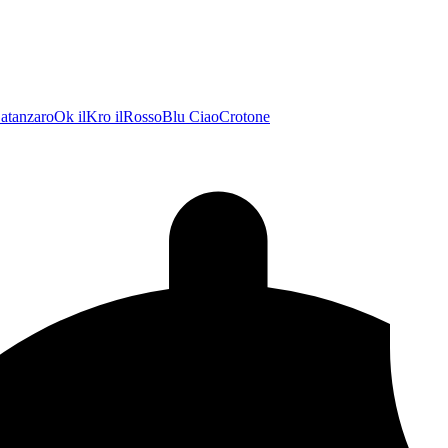
atanzaroOk
ilKro
ilRossoBlu
CiaoCrotone