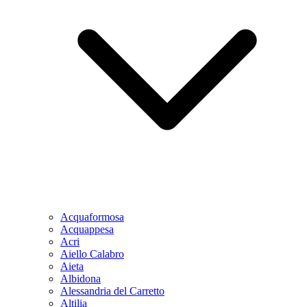
Acquaformosa
Acquappesa
Acri
Aiello Calabro
Aieta
Albidona
Alessandria del Carretto
Altilia