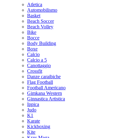
Atletica
Automobilismo
Basket
Beach Soccer
Beach Volley
Bike
Bocce
Body Building
Boxe
Calcio
Calcio a 5
Canottaggio
Crossfit
Danze caraibiche
Flag Football
Football Americano
Gimkana Western
Ginnastica Artistica
Ippica
Judo
K1
Karate
Kickboxing
Kite
Krav Maga