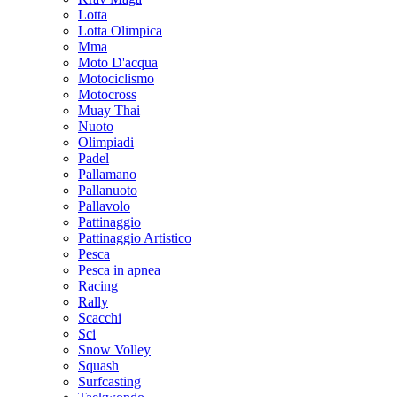
Lotta
Lotta Olimpica
Mma
Moto D'acqua
Motociclismo
Motocross
Muay Thai
Nuoto
Olimpiadi
Padel
Pallamano
Pallanuoto
Pallavolo
Pattinaggio
Pattinaggio Artistico
Pesca
Pesca in apnea
Racing
Rally
Scacchi
Sci
Snow Volley
Squash
Surfcasting