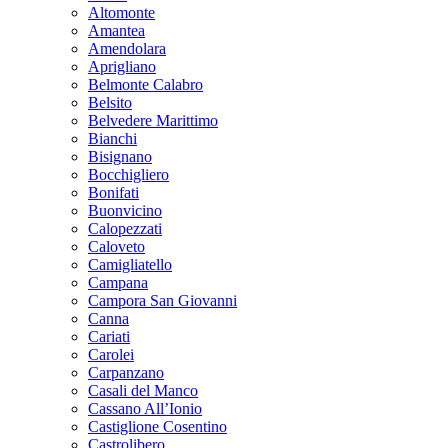
Altomonte
Amantea
Amendolara
Aprigliano
Belmonte Calabro
Belsito
Belvedere Marittimo
Bianchi
Bisignano
Bocchigliero
Bonifati
Buonvicino
Calopezzati
Caloveto
Camigliatello
Campana
Campora San Giovanni
Canna
Cariati
Carolei
Carpanzano
Casali del Manco
Cassano All’Ionio
Castiglione Cosentino
Castrolibero