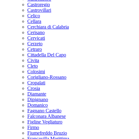
Castroregio
Castrovillari
Celico
Cellara
Cerchiara di Calabria
Cerisano
Cervicati
Cerzeto
Cetraro
Cittadella Del Capo
Civita
Cleto
Colosimi
Corigliano-Rossano
Cropalati
Crosia
Diamante
Dipignano
Domanico
Fagnano Castello
Falconara Albanese
Figline Vegliaturo
Firmo
Fiumefreddo Bruzio
Francavilla Marittima