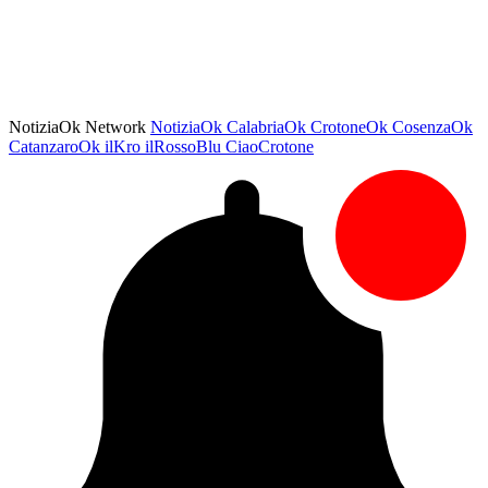
NotiziaOk Network
NotiziaOk
CalabriaOk
CrotoneOk
CosenzaOk
CatanzaroOk
ilKro
ilRossoBlu
CiaoCrotone