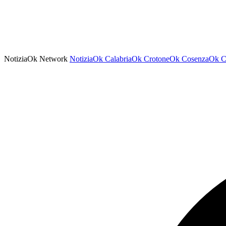
NotiziaOk Network
NotiziaOk
CalabriaOk
CrotoneOk
CosenzaOk
C