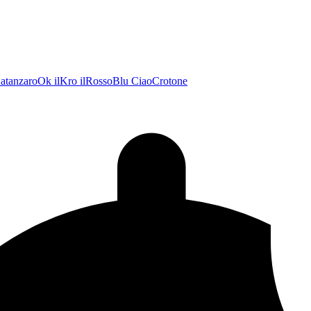
atanzaroOk
ilKro
ilRossoBlu
CiaoCrotone