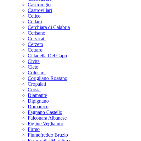
Castroregio
Castrovillari
Celico
Cellara
Cerchiara di Calabria
Cerisano
Cervicati
Cerzeto
Cetraro
Cittadella Del Capo
Civita
Cleto
Colosimi
Corigliano-Rossano
Cropalati
Crosia
Diamante
Dipignano
Domanico
Fagnano Castello
Falconara Albanese
Figline Vegliaturo
Firmo
Fiumefreddo Bruzio
Francavilla Marittima