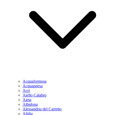
Acquaformosa
Acquappesa
Acri
Aiello Calabro
Aieta
Albidona
Alessandria del Carretto
Altilia