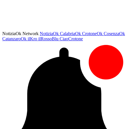
NotiziaOk Network
NotiziaOk
CalabriaOk
CrotoneOk
CosenzaOk
CatanzaroOk
ilKro
ilRossoBlu
CiaoCrotone