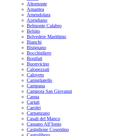
Altomonte
Amantea
Amendolara
Aprigliano
Belmonte Calabro
Belsito
Belvedere Marittimo
Bianchi
Bisignano
Bocchigliero
Bonifati
Buonvicino
Calopezzati
Caloveto
Camigliatello
Campana
Campora San Giovanni
Canna
Cariati
Carolei
Carpanzano
Casali del Manco
Cassano All’Ionio
Castiglione Cosentino
Castrolibero