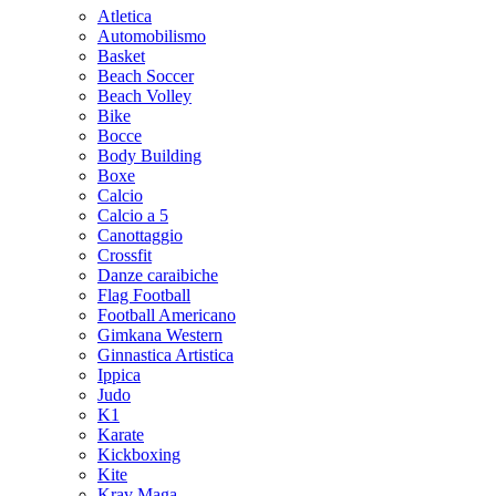
Atletica
Automobilismo
Basket
Beach Soccer
Beach Volley
Bike
Bocce
Body Building
Boxe
Calcio
Calcio a 5
Canottaggio
Crossfit
Danze caraibiche
Flag Football
Football Americano
Gimkana Western
Ginnastica Artistica
Ippica
Judo
K1
Karate
Kickboxing
Kite
Krav Maga