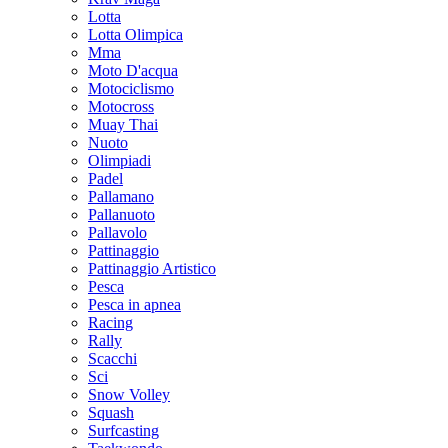
Lotta
Lotta Olimpica
Mma
Moto D'acqua
Motociclismo
Motocross
Muay Thai
Nuoto
Olimpiadi
Padel
Pallamano
Pallanuoto
Pallavolo
Pattinaggio
Pattinaggio Artistico
Pesca
Pesca in apnea
Racing
Rally
Scacchi
Sci
Snow Volley
Squash
Surfcasting