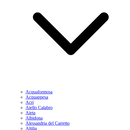
Acquaformosa
Acquappesa
Acri
Aiello Calabro
Aieta
Albidona
Alessandria del Carretto
Altilia