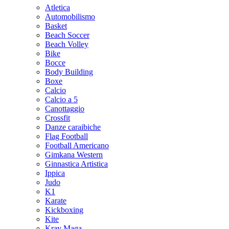
Atletica
Automobilismo
Basket
Beach Soccer
Beach Volley
Bike
Bocce
Body Building
Boxe
Calcio
Calcio a 5
Canottaggio
Crossfit
Danze caraibiche
Flag Football
Football Americano
Gimkana Western
Ginnastica Artistica
Ippica
Judo
K1
Karate
Kickboxing
Kite
Krav Maga