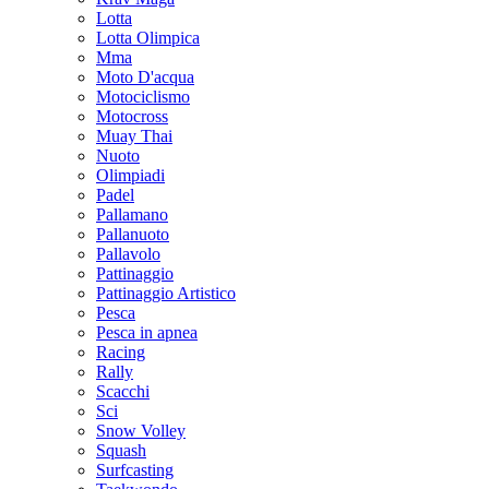
Lotta
Lotta Olimpica
Mma
Moto D'acqua
Motociclismo
Motocross
Muay Thai
Nuoto
Olimpiadi
Padel
Pallamano
Pallanuoto
Pallavolo
Pattinaggio
Pattinaggio Artistico
Pesca
Pesca in apnea
Racing
Rally
Scacchi
Sci
Snow Volley
Squash
Surfcasting