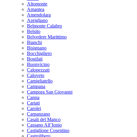
Altomonte
Amantea
Amendolara
Aprigliano
Belmonte Calabro
Belsito
Belvedere Marittimo
Bianchi
Bisignano
Bocchigliero
Bonifati
Buonvicino
Calopezzati
Caloveto
Camigliatello
Campana
Campora San Giovanni
Canna
Cariati
Carolei
Carpanzano
Casali del Manco
Cassano All’Ionio
Castiglione Cosentino
Castrolibero