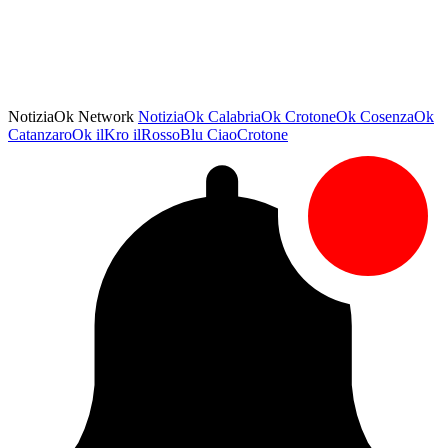
NotiziaOk Network
NotiziaOk
CalabriaOk
CrotoneOk
CosenzaOk
CatanzaroOk
ilKro
ilRossoBlu
CiaoCrotone