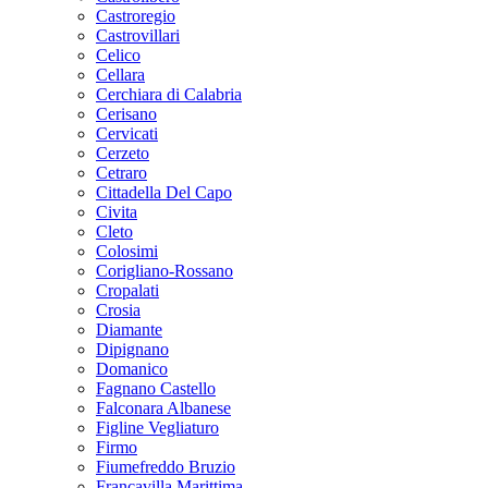
Castroregio
Castrovillari
Celico
Cellara
Cerchiara di Calabria
Cerisano
Cervicati
Cerzeto
Cetraro
Cittadella Del Capo
Civita
Cleto
Colosimi
Corigliano-Rossano
Cropalati
Crosia
Diamante
Dipignano
Domanico
Fagnano Castello
Falconara Albanese
Figline Vegliaturo
Firmo
Fiumefreddo Bruzio
Francavilla Marittima