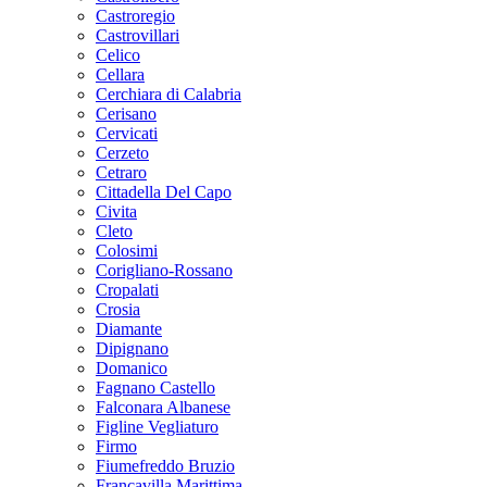
Castroregio
Castrovillari
Celico
Cellara
Cerchiara di Calabria
Cerisano
Cervicati
Cerzeto
Cetraro
Cittadella Del Capo
Civita
Cleto
Colosimi
Corigliano-Rossano
Cropalati
Crosia
Diamante
Dipignano
Domanico
Fagnano Castello
Falconara Albanese
Figline Vegliaturo
Firmo
Fiumefreddo Bruzio
Francavilla Marittima