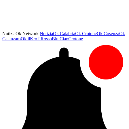
NotiziaOk Network
NotiziaOk
CalabriaOk
CrotoneOk
CosenzaOk
CatanzaroOk
ilKro
ilRossoBlu
CiaoCrotone