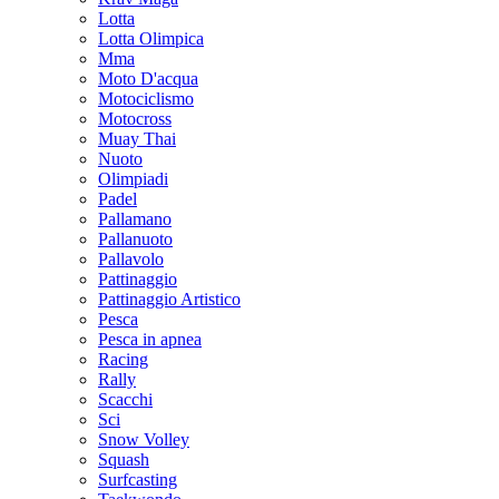
Lotta
Lotta Olimpica
Mma
Moto D'acqua
Motociclismo
Motocross
Muay Thai
Nuoto
Olimpiadi
Padel
Pallamano
Pallanuoto
Pallavolo
Pattinaggio
Pattinaggio Artistico
Pesca
Pesca in apnea
Racing
Rally
Scacchi
Sci
Snow Volley
Squash
Surfcasting