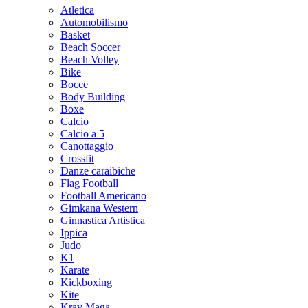
Atletica
Automobilismo
Basket
Beach Soccer
Beach Volley
Bike
Bocce
Body Building
Boxe
Calcio
Calcio a 5
Canottaggio
Crossfit
Danze caraibiche
Flag Football
Football Americano
Gimkana Western
Ginnastica Artistica
Ippica
Judo
K1
Karate
Kickboxing
Kite
Krav Maga