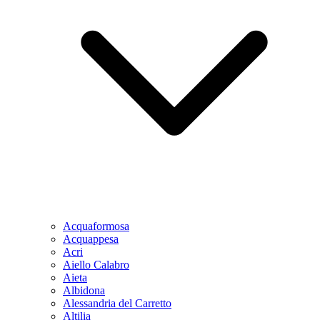
Acquaformosa
Acquappesa
Acri
Aiello Calabro
Aieta
Albidona
Alessandria del Carretto
Altilia