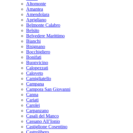
Altomonte
Amantea
Amendolara
Aprigliano
Belmonte Calabro
Belsito
Belvedere Marittimo
Bianchi
Bisignano
Bocchigliero
Bonifati
Buonvicino
Calopezzati
Caloveto
Camigliatello
Campana
Campora San Giovanni
Canna
Cariati
Carolei
Carpanzano
Casali del Manco
Cassano All’Ionio
Castiglione Cosentino
Castrolibero