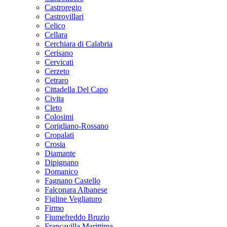
Castroregio
Castrovillari
Celico
Cellara
Cerchiara di Calabria
Cerisano
Cervicati
Cerzeto
Cetraro
Cittadella Del Capo
Civita
Cleto
Colosimi
Corigliano-Rossano
Cropalati
Crosia
Diamante
Dipignano
Domanico
Fagnano Castello
Falconara Albanese
Figline Vegliaturo
Firmo
Fiumefreddo Bruzio
Francavilla Marittima