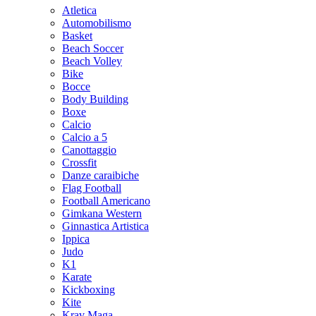
Atletica
Automobilismo
Basket
Beach Soccer
Beach Volley
Bike
Bocce
Body Building
Boxe
Calcio
Calcio a 5
Canottaggio
Crossfit
Danze caraibiche
Flag Football
Football Americano
Gimkana Western
Ginnastica Artistica
Ippica
Judo
K1
Karate
Kickboxing
Kite
Krav Maga