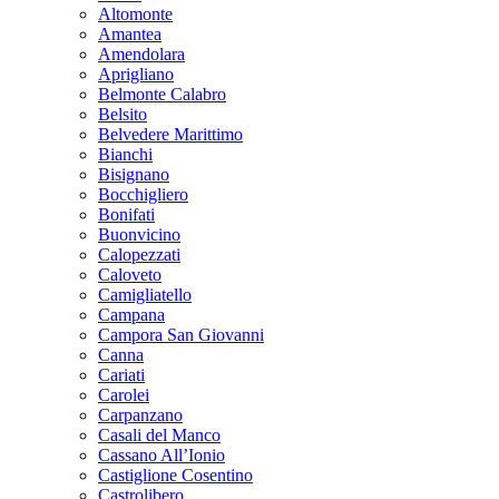
Altomonte
Amantea
Amendolara
Aprigliano
Belmonte Calabro
Belsito
Belvedere Marittimo
Bianchi
Bisignano
Bocchigliero
Bonifati
Buonvicino
Calopezzati
Caloveto
Camigliatello
Campana
Campora San Giovanni
Canna
Cariati
Carolei
Carpanzano
Casali del Manco
Cassano All’Ionio
Castiglione Cosentino
Castrolibero