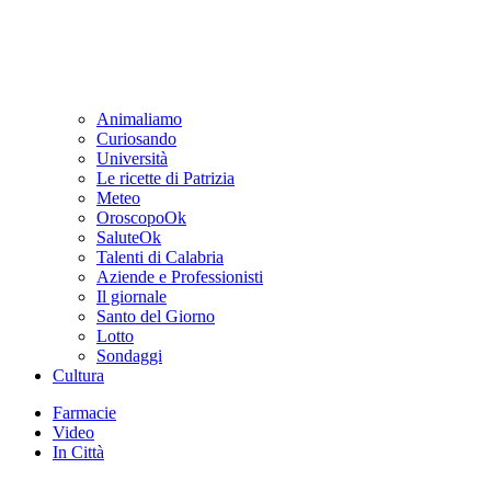
Animaliamo
Curiosando
Università
Le ricette di Patrizia
Meteo
OroscopoOk
SaluteOk
Talenti di Calabria
Aziende e Professionisti
Il giornale
Santo del Giorno
Lotto
Sondaggi
Cultura
Farmacie
Video
In Città