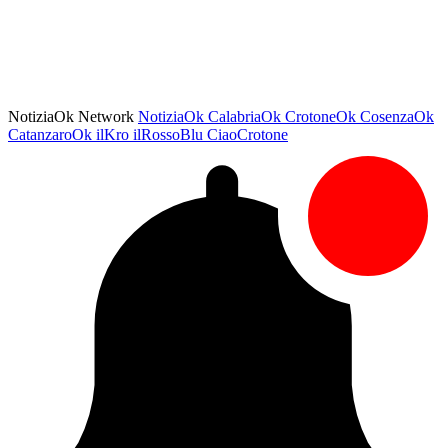
NotiziaOk Network
NotiziaOk
CalabriaOk
CrotoneOk
CosenzaOk
CatanzaroOk
ilKro
ilRossoBlu
CiaoCrotone