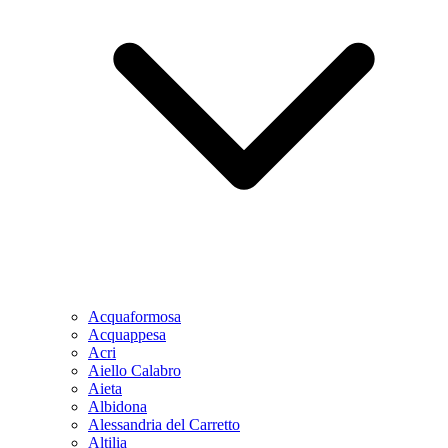
Acquaformosa
Acquappesa
Acri
Aiello Calabro
Aieta
Albidona
Alessandria del Carretto
Altilia