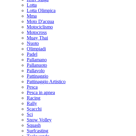
Lotta
Lotta Olimpica
Mma
Moto D'acqua
Motociclismo
Motocross
Muay Thai
Nuoto
Olimpiadi
Padel
Pallamano
Pallanuoto
Pallavolo
Pattinaggio
Pattinaggio Artistico
Pesca
Pesca in apnea
Racing
Rally
Scacchi
Sci
Snow Volley
Squash
Surfcasting