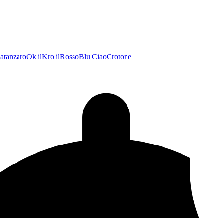
atanzaroOk
ilKro
ilRossoBlu
CiaoCrotone