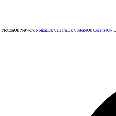
NotiziaOk Network
NotiziaOk
CalabriaOk
CrotoneOk
CosenzaOk
C