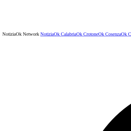
NotiziaOk Network
NotiziaOk
CalabriaOk
CrotoneOk
CosenzaOk
C