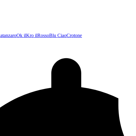
atanzaroOk
ilKro
ilRossoBlu
CiaoCrotone