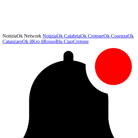
NotiziaOk Network
NotiziaOk
CalabriaOk
CrotoneOk
CosenzaOk
CatanzaroOk
ilKro
ilRossoBlu
CiaoCrotone