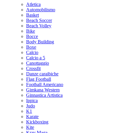
Atletica
Automobilismo
Basket
Beach Soccer
Beach Volley
Bike
Bocce
Body Building
Boxe
Calcio
Calcio a 5
Canottaggio
Crossfit
Danze caraibiche
Flag Football
Football Americano
Gimkana Western
Ginnastica Artistica
Ippica
Judo
K1
Karate
Kickboxing
Kite
Krav Maga