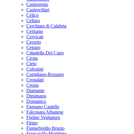
Castroregio
Castrovillari
Celico
Cellara
Cerchiara di Calabria
Cerisano
Cervicati
Cerzeto
Cetraro
Cittadella Del Capo
Civita
Cleto
Colosimi
Corigliano-Rossano
Cropalati
Crosia
Diamante
Dipignano
Domanico
Fagnano Castello
Falconara Albanese
Figline Vegliaturo
Firmo
Fiumefreddo Bruzio
Francavilla Marittima