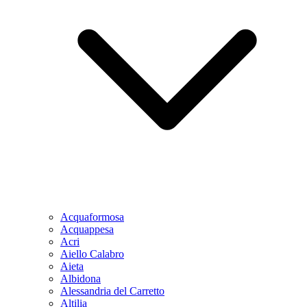
Acquaformosa
Acquappesa
Acri
Aiello Calabro
Aieta
Albidona
Alessandria del Carretto
Altilia