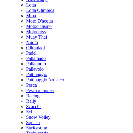
Lotta
Lotta Olimpica
Mma
Moto D'acqua
Motociclismo
Motocross
Muay Thai
Nuoto
Olimpiadi
Padel
Pallamano
Pallanuoto
Pallavolo
Pattinaggio
Pattinaggio Artistico
Pesca
Pesca in apnea
Racing
Rally
Scacchi
Sci
Snow Volley
Squash
Surfcasting