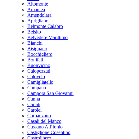
Altomonte
Amantea
Amendolara
Aprigliano
Belmonte Calabro
Belsito
Belvedere Marittimo
Bianchi
Bisignano
Bocchigliero
Bonifati
Buonvicino
Calopezzati
Caloveto
Camigliatello
Campana
Campora San Giovanni
Canna
Cariati
Carolei
Carpanzano
Casali del Manco
Cassano All’Ionio
Castiglione Cosentino
Castrolibero