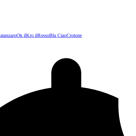
atanzaroOk
ilKro
ilRossoBlu
CiaoCrotone