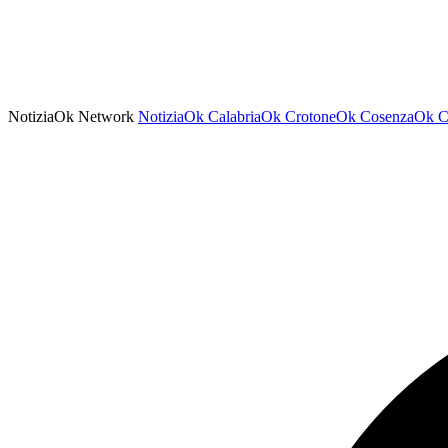
NotiziaOk Network
NotiziaOk
CalabriaOk
CrotoneOk
CosenzaOk
C