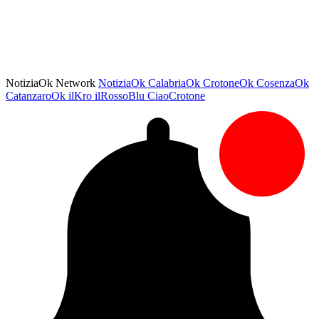
NotiziaOk Network
NotiziaOk
CalabriaOk
CrotoneOk
CosenzaOk
CatanzaroOk
ilKro
ilRossoBlu
CiaoCrotone