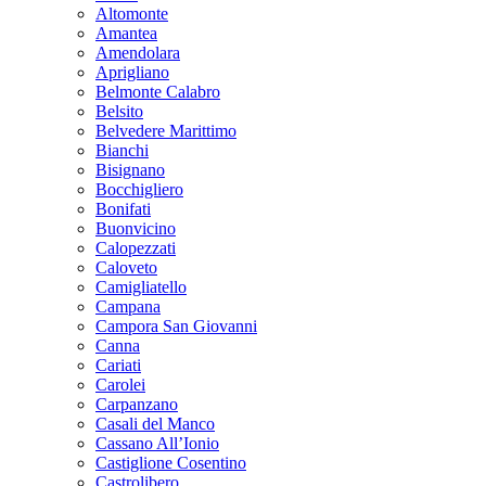
Altomonte
Amantea
Amendolara
Aprigliano
Belmonte Calabro
Belsito
Belvedere Marittimo
Bianchi
Bisignano
Bocchigliero
Bonifati
Buonvicino
Calopezzati
Caloveto
Camigliatello
Campana
Campora San Giovanni
Canna
Cariati
Carolei
Carpanzano
Casali del Manco
Cassano All’Ionio
Castiglione Cosentino
Castrolibero