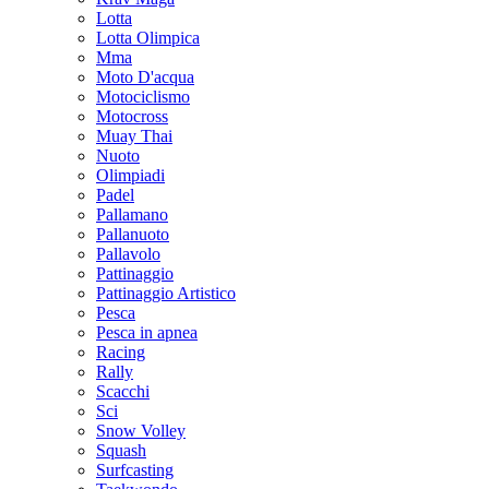
Lotta
Lotta Olimpica
Mma
Moto D'acqua
Motociclismo
Motocross
Muay Thai
Nuoto
Olimpiadi
Padel
Pallamano
Pallanuoto
Pallavolo
Pattinaggio
Pattinaggio Artistico
Pesca
Pesca in apnea
Racing
Rally
Scacchi
Sci
Snow Volley
Squash
Surfcasting