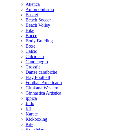
Atletica
Automobilismo
Basket
Beach Soccer
Beach Volley
Bike
Bocce
Body Building
Boxe
Calcio
Calcio a 5
Canottaggio
Crossfit
Danze caraibiche
Flag Football
Football Americano
Gimkana Western
Ginnastica Artistica
Ippica
Judo
K1
Karate
Kickboxing
Kite
Krav Maga