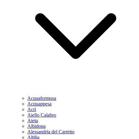
Acquaformosa
Acquappesa
Acri
Aiello Calabro
Aieta
Albidona
Alessandria del Carretto
Altilia