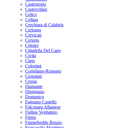
Castroregio
Castrovillari
Celico
Cellara
Cerchiara di Calabria
Cerisano
Cervicati
Cerzeto
Cetraro
Cittadella Del Capo
Civita
Cleto
Colosimi
Corigliano-Rossano
Cropalati
Crosia
Diamante
Dipignano
Domanico
Fagnano Castello
Falconara Albanese
Figline Vegliaturo
Firmo
Fiumefreddo Bruzio
Francavilla Marittima