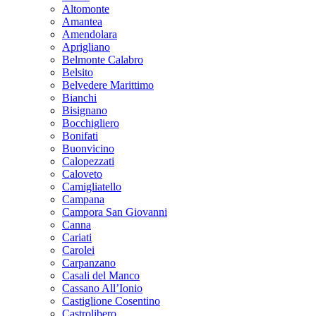
Altomonte
Amantea
Amendolara
Aprigliano
Belmonte Calabro
Belsito
Belvedere Marittimo
Bianchi
Bisignano
Bocchigliero
Bonifati
Buonvicino
Calopezzati
Caloveto
Camigliatello
Campana
Campora San Giovanni
Canna
Cariati
Carolei
Carpanzano
Casali del Manco
Cassano All’Ionio
Castiglione Cosentino
Castrolibero