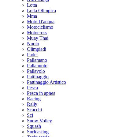
Lotta
Lotta Olimpica
Mma
Moto D'acqua
Motociclismo
Motocross
Muay Thai
Nuoto
Olimpiadi
Padel
Pallamano
Pallanuoto
Pallavolo
Pattinaggio
Pattinaggio Artistico
Pesca
Pesca in apnea
Racing
Rally
Scacchi
Sci
Snow Volley
Squash
Surfcasting