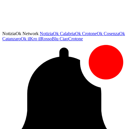
NotiziaOk Network
NotiziaOk
CalabriaOk
CrotoneOk
CosenzaOk
CatanzaroOk
ilKro
ilRossoBlu
CiaoCrotone