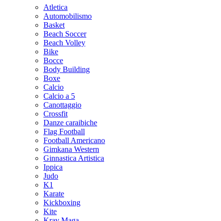
Atletica
Automobilismo
Basket
Beach Soccer
Beach Volley
Bike
Bocce
Body Building
Boxe
Calcio
Calcio a 5
Canottaggio
Crossfit
Danze caraibiche
Flag Football
Football Americano
Gimkana Western
Ginnastica Artistica
Ippica
Judo
K1
Karate
Kickboxing
Kite
Krav Maga