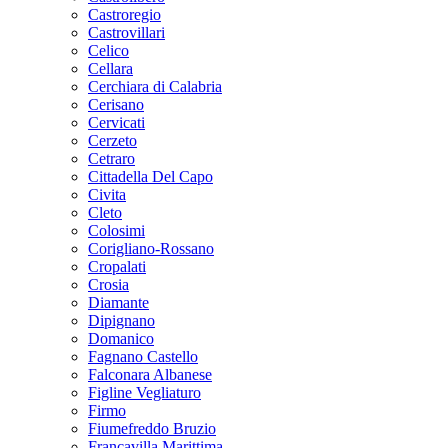
Castroregio
Castrovillari
Celico
Cellara
Cerchiara di Calabria
Cerisano
Cervicati
Cerzeto
Cetraro
Cittadella Del Capo
Civita
Cleto
Colosimi
Corigliano-Rossano
Cropalati
Crosia
Diamante
Dipignano
Domanico
Fagnano Castello
Falconara Albanese
Figline Vegliaturo
Firmo
Fiumefreddo Bruzio
Francavilla Marittima