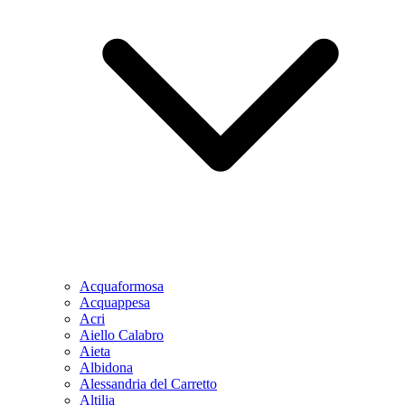
Acquaformosa
Acquappesa
Acri
Aiello Calabro
Aieta
Albidona
Alessandria del Carretto
Altilia