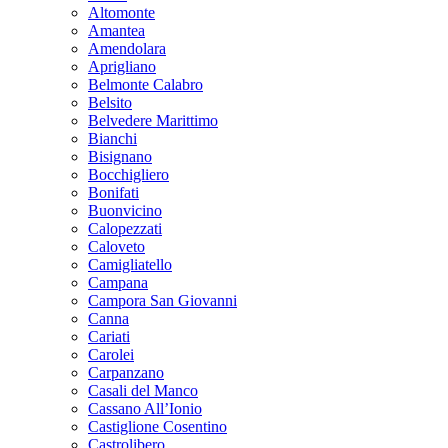
Altomonte
Amantea
Amendolara
Aprigliano
Belmonte Calabro
Belsito
Belvedere Marittimo
Bianchi
Bisignano
Bocchigliero
Bonifati
Buonvicino
Calopezzati
Caloveto
Camigliatello
Campana
Campora San Giovanni
Canna
Cariati
Carolei
Carpanzano
Casali del Manco
Cassano All’Ionio
Castiglione Cosentino
Castrolibero