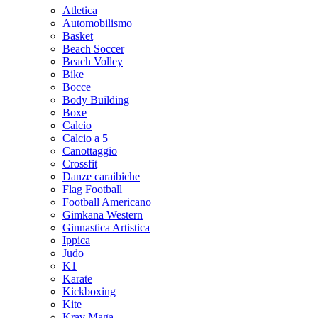
Atletica
Automobilismo
Basket
Beach Soccer
Beach Volley
Bike
Bocce
Body Building
Boxe
Calcio
Calcio a 5
Canottaggio
Crossfit
Danze caraibiche
Flag Football
Football Americano
Gimkana Western
Ginnastica Artistica
Ippica
Judo
K1
Karate
Kickboxing
Kite
Krav Maga