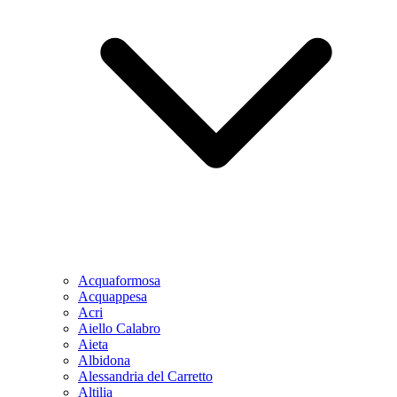
Acquaformosa
Acquappesa
Acri
Aiello Calabro
Aieta
Albidona
Alessandria del Carretto
Altilia