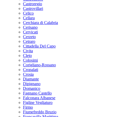
Castroregio
Castrovillari
Celico
Cellara
Cerchiara di Calabria
Cerisano
Cervicati
Cerzeto
Cetraro
Cittadella Del Capo
Civita
Cleto
Colosimi
Corigliano-Rossano
Cropalati
Crosia
Diamante
Dipignano
Domanico
Fagnano Castello
Falconara Albanese
Figline Vegliaturo
Firmo
Fiumefreddo Bruzio
Francavilla Marittima