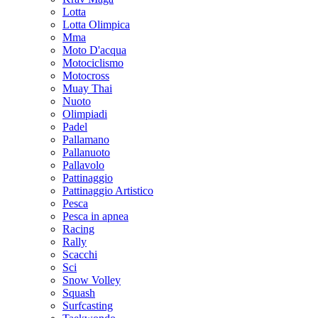
Lotta
Lotta Olimpica
Mma
Moto D'acqua
Motociclismo
Motocross
Muay Thai
Nuoto
Olimpiadi
Padel
Pallamano
Pallanuoto
Pallavolo
Pattinaggio
Pattinaggio Artistico
Pesca
Pesca in apnea
Racing
Rally
Scacchi
Sci
Snow Volley
Squash
Surfcasting