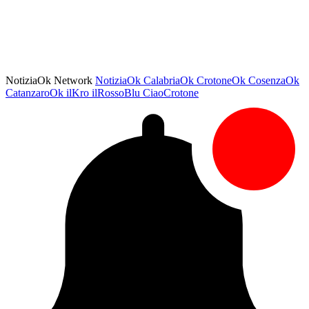
NotiziaOk Network
NotiziaOk
CalabriaOk
CrotoneOk
CosenzaOk
CatanzaroOk
ilKro
ilRossoBlu
CiaoCrotone