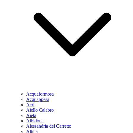
Acquaformosa
Acquappesa
Acri
Aiello Calabro
Aieta
Albidona
Alessandria del Carretto
Altilia