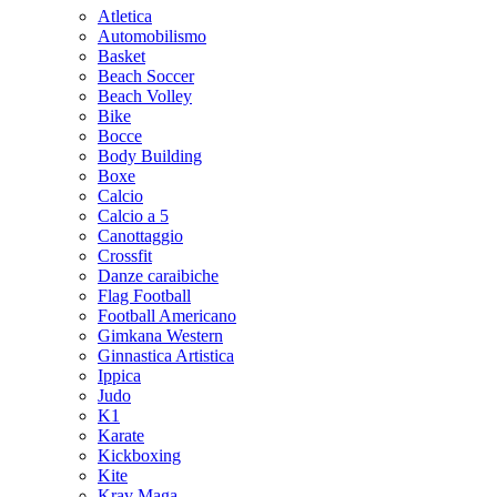
Atletica
Automobilismo
Basket
Beach Soccer
Beach Volley
Bike
Bocce
Body Building
Boxe
Calcio
Calcio a 5
Canottaggio
Crossfit
Danze caraibiche
Flag Football
Football Americano
Gimkana Western
Ginnastica Artistica
Ippica
Judo
K1
Karate
Kickboxing
Kite
Krav Maga