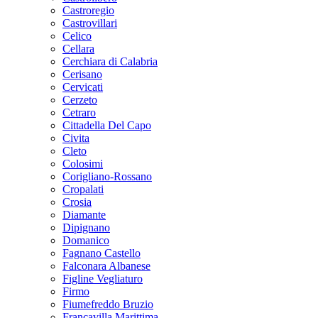
Castroregio
Castrovillari
Celico
Cellara
Cerchiara di Calabria
Cerisano
Cervicati
Cerzeto
Cetraro
Cittadella Del Capo
Civita
Cleto
Colosimi
Corigliano-Rossano
Cropalati
Crosia
Diamante
Dipignano
Domanico
Fagnano Castello
Falconara Albanese
Figline Vegliaturo
Firmo
Fiumefreddo Bruzio
Francavilla Marittima