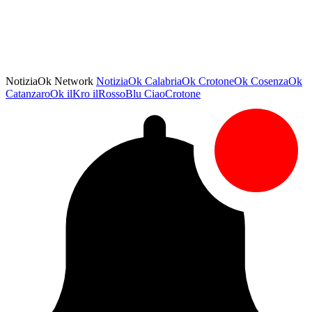
NotiziaOk Network
NotiziaOk
CalabriaOk
CrotoneOk
CosenzaOk
CatanzaroOk
ilKro
ilRossoBlu
CiaoCrotone