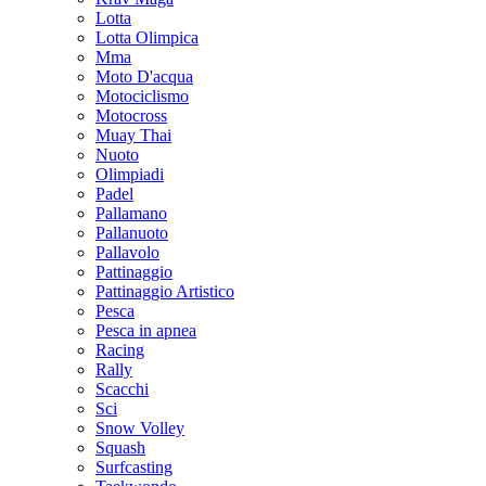
Lotta
Lotta Olimpica
Mma
Moto D'acqua
Motociclismo
Motocross
Muay Thai
Nuoto
Olimpiadi
Padel
Pallamano
Pallanuoto
Pallavolo
Pattinaggio
Pattinaggio Artistico
Pesca
Pesca in apnea
Racing
Rally
Scacchi
Sci
Snow Volley
Squash
Surfcasting