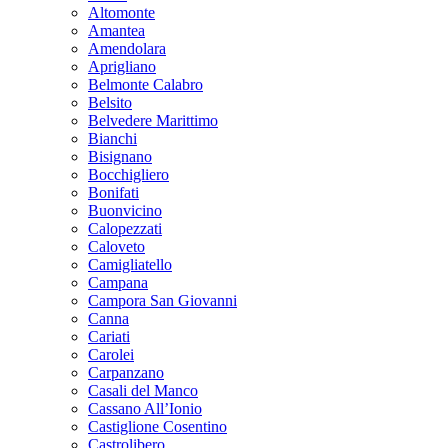
Altomonte
Amantea
Amendolara
Aprigliano
Belmonte Calabro
Belsito
Belvedere Marittimo
Bianchi
Bisignano
Bocchigliero
Bonifati
Buonvicino
Calopezzati
Caloveto
Camigliatello
Campana
Campora San Giovanni
Canna
Cariati
Carolei
Carpanzano
Casali del Manco
Cassano All’Ionio
Castiglione Cosentino
Castrolibero