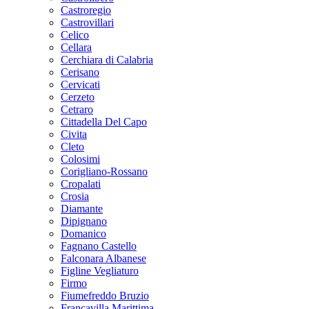
Castroregio
Castrovillari
Celico
Cellara
Cerchiara di Calabria
Cerisano
Cervicati
Cerzeto
Cetraro
Cittadella Del Capo
Civita
Cleto
Colosimi
Corigliano-Rossano
Cropalati
Crosia
Diamante
Dipignano
Domanico
Fagnano Castello
Falconara Albanese
Figline Vegliaturo
Firmo
Fiumefreddo Bruzio
Francavilla Marittima