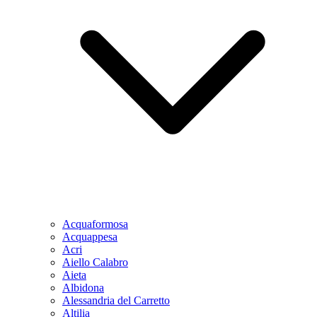
Acquaformosa
Acquappesa
Acri
Aiello Calabro
Aieta
Albidona
Alessandria del Carretto
Altilia