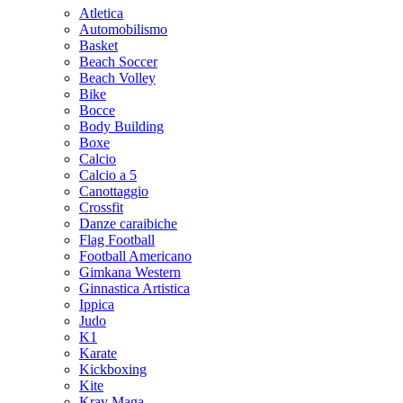
Atletica
Automobilismo
Basket
Beach Soccer
Beach Volley
Bike
Bocce
Body Building
Boxe
Calcio
Calcio a 5
Canottaggio
Crossfit
Danze caraibiche
Flag Football
Football Americano
Gimkana Western
Ginnastica Artistica
Ippica
Judo
K1
Karate
Kickboxing
Kite
Krav Maga