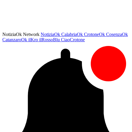
NotiziaOk Network
NotiziaOk
CalabriaOk
CrotoneOk
CosenzaOk
CatanzaroOk
ilKro
ilRossoBlu
CiaoCrotone