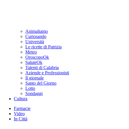
Animaliamo
Curiosando
Università
Le ricette di Patrizia
Meteo
OroscopoOk
SaluteOk
Talenti di Calabria
Aziende e Professionisti
Il giornale
Santo del Giorno
Lotto
Sondaggi
Cultura
Farmacie
Video
In Città