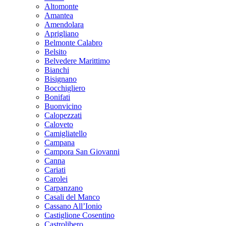
Altomonte
Amantea
Amendolara
Aprigliano
Belmonte Calabro
Belsito
Belvedere Marittimo
Bianchi
Bisignano
Bocchigliero
Bonifati
Buonvicino
Calopezzati
Caloveto
Camigliatello
Campana
Campora San Giovanni
Canna
Cariati
Carolei
Carpanzano
Casali del Manco
Cassano All’Ionio
Castiglione Cosentino
Castrolibero