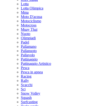
Lotta
Lotta Olimpica
Mma
Moto D'acqua
Motociclismo
Motocross
Muay Thai
Nuoto
Olimpiadi
Padel
Pallamano
Pallanuoto
Pallavolo
Pattinaggio
Pattinaggio Artistico
Pesca
Pesca in apnea
Racing
Rally
Scacchi
Sci
Snow Volley
Squash
Surfcasting