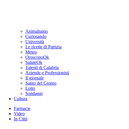
Animaliamo
Curiosando
Università
Le ricette di Patrizia
Meteo
OroscopoOk
SaluteOk
Talenti di Calabria
Aziende e Professionisti
Il giornale
Santo del Giorno
Lotto
Sondaggi
Cultura
Farmacie
Video
In Città