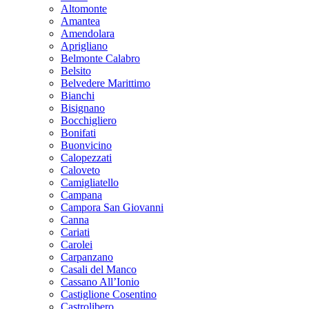
Altomonte
Amantea
Amendolara
Aprigliano
Belmonte Calabro
Belsito
Belvedere Marittimo
Bianchi
Bisignano
Bocchigliero
Bonifati
Buonvicino
Calopezzati
Caloveto
Camigliatello
Campana
Campora San Giovanni
Canna
Cariati
Carolei
Carpanzano
Casali del Manco
Cassano All’Ionio
Castiglione Cosentino
Castrolibero