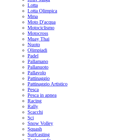
Lotta
Lotta Olimpica
Mma
Moto D'acqua
Motociclismo
Motocross
Muay Thai
Nuoto
Olimpiadi
Padel
Pallamano
Pallanuoto
Pallavolo
Pattinaggio
Pattinaggio Artistico
Pesca
Pesca in apnea
Racing
Rally
Scacchi
Sci
Snow Volley
Squash
Surfcasting