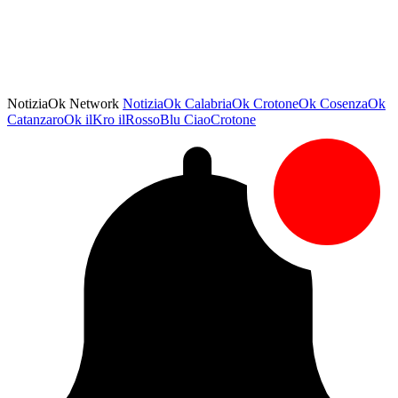
NotiziaOk Network
NotiziaOk
CalabriaOk
CrotoneOk
CosenzaOk
CatanzaroOk
ilKro
ilRossoBlu
CiaoCrotone