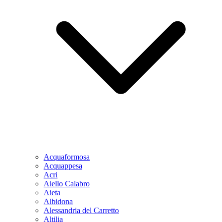
Acquaformosa
Acquappesa
Acri
Aiello Calabro
Aieta
Albidona
Alessandria del Carretto
Altilia