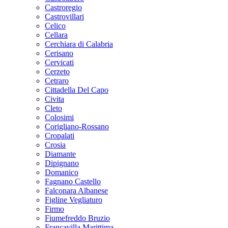
Castroregio
Castrovillari
Celico
Cellara
Cerchiara di Calabria
Cerisano
Cervicati
Cerzeto
Cetraro
Cittadella Del Capo
Civita
Cleto
Colosimi
Corigliano-Rossano
Cropalati
Crosia
Diamante
Dipignano
Domanico
Fagnano Castello
Falconara Albanese
Figline Vegliaturo
Firmo
Fiumefreddo Bruzio
Francavilla Marittima