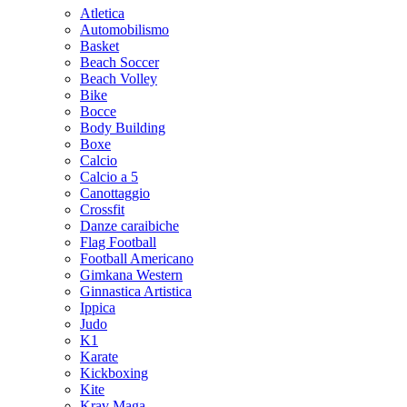
Atletica
Automobilismo
Basket
Beach Soccer
Beach Volley
Bike
Bocce
Body Building
Boxe
Calcio
Calcio a 5
Canottaggio
Crossfit
Danze caraibiche
Flag Football
Football Americano
Gimkana Western
Ginnastica Artistica
Ippica
Judo
K1
Karate
Kickboxing
Kite
Krav Maga