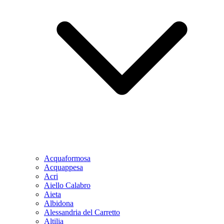
Acquaformosa
Acquappesa
Acri
Aiello Calabro
Aieta
Albidona
Alessandria del Carretto
Altilia