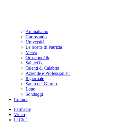
Animaliamo
Curiosando
Università
Le ricette di Patrizia
Meteo
OroscopoOk
SaluteOk
Talenti di Calabria
Aziende e Professionisti
Il giornale
Santo del Giorno
Lotto
Sondaggi
Cultura
Farmacie
Video
In Città