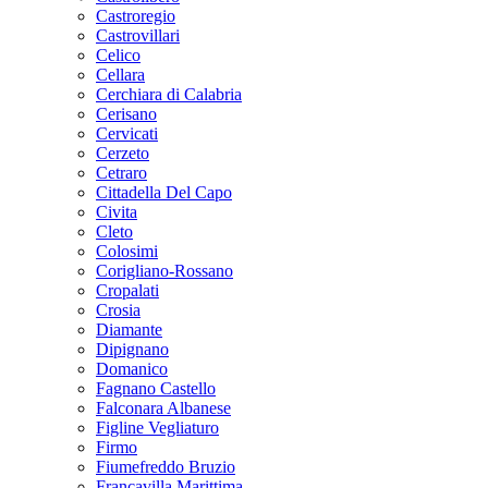
Castroregio
Castrovillari
Celico
Cellara
Cerchiara di Calabria
Cerisano
Cervicati
Cerzeto
Cetraro
Cittadella Del Capo
Civita
Cleto
Colosimi
Corigliano-Rossano
Cropalati
Crosia
Diamante
Dipignano
Domanico
Fagnano Castello
Falconara Albanese
Figline Vegliaturo
Firmo
Fiumefreddo Bruzio
Francavilla Marittima