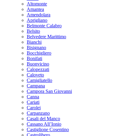
Altomonte
Amantea
Amendolara
Aprigliano
Belmonte Calabro
Belsito
Belvedere Marittimo
Bianchi
Bisignano
Bocchigliero
Bonifati
Buonvicino
Calopezzati
Caloveto
Camigliatello
Campana
Campora San Giovanni
Canna
Cariati
Carolei
Carpanzano
Casali del Manco
Cassano All’Ionio
Castiglione Cosentino
Castrolibero