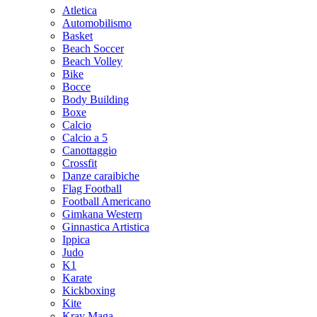
Atletica
Automobilismo
Basket
Beach Soccer
Beach Volley
Bike
Bocce
Body Building
Boxe
Calcio
Calcio a 5
Canottaggio
Crossfit
Danze caraibiche
Flag Football
Football Americano
Gimkana Western
Ginnastica Artistica
Ippica
Judo
K1
Karate
Kickboxing
Kite
Krav Maga