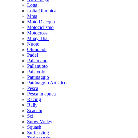
Lotta
Lotta Olimpica
Mma
Moto D'acqua
Motociclismo
Motocross
Muay Thai
Nuoto
Olimpiadi
Padel
Pallamano
Pallanuoto
Pallavolo
Pattinaggio
Pattinaggio Artistico
Pesca
Pesca in apnea
Racing
Rally
Scacchi
Sci
Snow Volley
Squash
Surfcasting