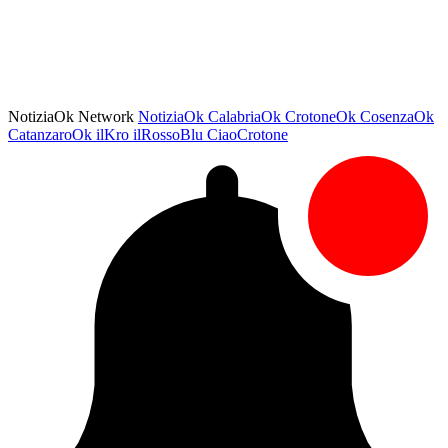
NotiziaOk Network
NotiziaOk
CalabriaOk
CrotoneOk
CosenzaOk
CatanzaroOk
ilKro
ilRossoBlu
CiaoCrotone