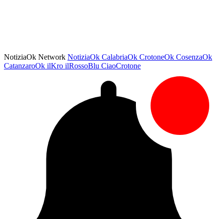
NotiziaOk Network
NotiziaOk
CalabriaOk
CrotoneOk
CosenzaOk
CatanzaroOk
ilKro
ilRossoBlu
CiaoCrotone