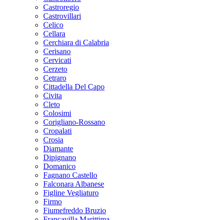
Castroregio
Castrovillari
Celico
Cellara
Cerchiara di Calabria
Cerisano
Cervicati
Cerzeto
Cetraro
Cittadella Del Capo
Civita
Cleto
Colosimi
Corigliano-Rossano
Cropalati
Crosia
Diamante
Dipignano
Domanico
Fagnano Castello
Falconara Albanese
Figline Vegliaturo
Firmo
Fiumefreddo Bruzio
Francavilla Marittima