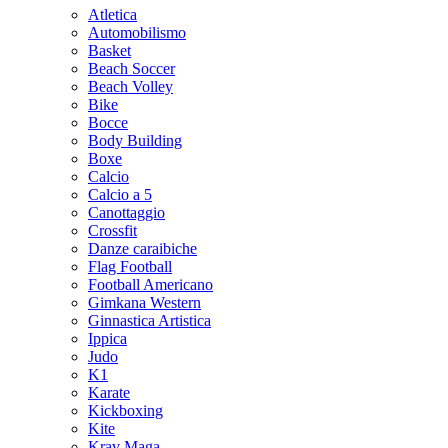
Atletica
Automobilismo
Basket
Beach Soccer
Beach Volley
Bike
Bocce
Body Building
Boxe
Calcio
Calcio a 5
Canottaggio
Crossfit
Danze caraibiche
Flag Football
Football Americano
Gimkana Western
Ginnastica Artistica
Ippica
Judo
K1
Karate
Kickboxing
Kite
Krav Maga