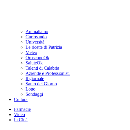
Animaliamo
Curiosando
Università
Le ricette di Patrizia
Meteo
OroscopoOk
SaluteOk
Talenti di Calabria
Aziende e Professionisti
Il giornale
Santo del Giorno
Lotto
Sondaggi
Cultura
Farmacie
Video
In Città