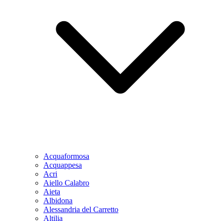
Acquaformosa
Acquappesa
Acri
Aiello Calabro
Aieta
Albidona
Alessandria del Carretto
Altilia