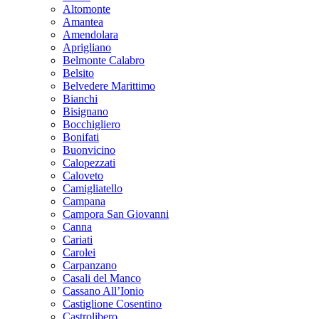
Altomonte
Amantea
Amendolara
Aprigliano
Belmonte Calabro
Belsito
Belvedere Marittimo
Bianchi
Bisignano
Bocchigliero
Bonifati
Buonvicino
Calopezzati
Caloveto
Camigliatello
Campana
Campora San Giovanni
Canna
Cariati
Carolei
Carpanzano
Casali del Manco
Cassano All’Ionio
Castiglione Cosentino
Castrolibero