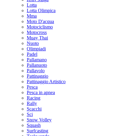
Lotta
Lotta Olimpica
Mma
Moto D'acqua
Motociclismo
Motocross
Muay Thai
Nuoto
Olimpiadi
Padel
Pallamano
Pallanuoto
Pallavolo
Pattinaggio
Pattinaggio Artistico
Pesca
Pesca in apnea
Racing
Rally
Scacchi
Sci
Snow Volley
Squash
Surfcasting