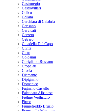
Castroregio
Castrovillari
Celico
Cellara
Cerchiara di Calabria
Cerisano
Cervicati
Cerzeto
Cetraro
Cittadella Del Capo
Civita
Cleto
Colosimi
Corigliano-Rossano
Cropalati
Crosia
Diamante
Dipignano
Domanico
Fagnano Castello
Falconara Albanese
Figline Vegliaturo
Firmo
Fiumefreddo Bruzio
Francavilla Marittima