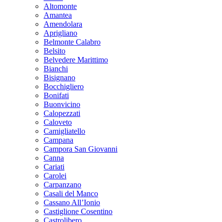
Altomonte
Amantea
Amendolara
Aprigliano
Belmonte Calabro
Belsito
Belvedere Marittimo
Bianchi
Bisignano
Bocchigliero
Bonifati
Buonvicino
Calopezzati
Caloveto
Camigliatello
Campana
Campora San Giovanni
Canna
Cariati
Carolei
Carpanzano
Casali del Manco
Cassano All’Ionio
Castiglione Cosentino
Castrolibero