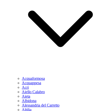
Acquaformosa
Acquappesa
Acri
Aiello Calabro
Aieta
Albidona
Alessandria del Carretto
Altilia