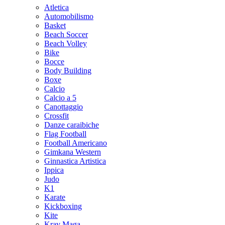
Atletica
Automobilismo
Basket
Beach Soccer
Beach Volley
Bike
Bocce
Body Building
Boxe
Calcio
Calcio a 5
Canottaggio
Crossfit
Danze caraibiche
Flag Football
Football Americano
Gimkana Western
Ginnastica Artistica
Ippica
Judo
K1
Karate
Kickboxing
Kite
Krav Maga