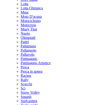
Lotta
Lotta Olimpica
Mma
Moto D'acqua
Motociclismo
Motocross
Muay Thai
Nuoto
Olimpiadi
Padel
Pallamano
Pallanuoto
Pallavolo
Pattinaggio
Pattinaggio Artistico
Pesca
Pesca in apnea
Racing
Rally
Scacchi
Sci
Snow Volley
Squash
Surfcasting