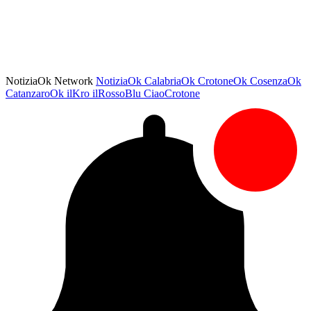
NotiziaOk Network
NotiziaOk
CalabriaOk
CrotoneOk
CosenzaOk
CatanzaroOk
ilKro
ilRossoBlu
CiaoCrotone