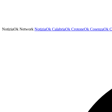
NotiziaOk Network
NotiziaOk
CalabriaOk
CrotoneOk
CosenzaOk
C