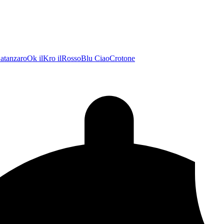
atanzaroOk
ilKro
ilRossoBlu
CiaoCrotone