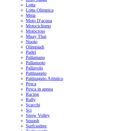
Lotta
Lotta Olimpica
Mma
Moto D'acqua
Motociclismo
Motocross
Muay Thai
Nuoto
Olimpiadi
Padel
Pallamano
Pallanuoto
Pallavolo
Pattinaggio
Pattinaggio Artistico
Pesca
Pesca in apnea
Racing
Rally
Scacchi
Sci
Snow Volley
Squash
Surfcasting