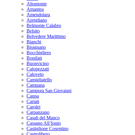
Altomonte
Amantea
Amendolara
Aprigliano
Belmonte Calabro
Belsito
Belvedere Marittimo
Bianchi
Bisignano
Bocchigliero
Bonifati
Buonvicino
Calopezzati
Caloveto
Camigliatello
Campana
Campora San Giovanni
Canna
Cariati
Carolei
Carpanzano
Casali del Manco
Cassano All’Ionio
Castiglione Cosentino
Castrolibero