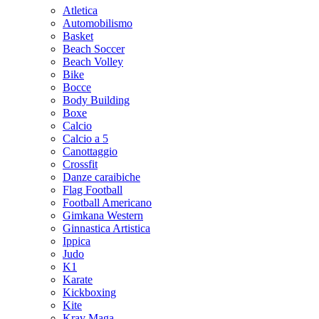
Atletica
Automobilismo
Basket
Beach Soccer
Beach Volley
Bike
Bocce
Body Building
Boxe
Calcio
Calcio a 5
Canottaggio
Crossfit
Danze caraibiche
Flag Football
Football Americano
Gimkana Western
Ginnastica Artistica
Ippica
Judo
K1
Karate
Kickboxing
Kite
Krav Maga