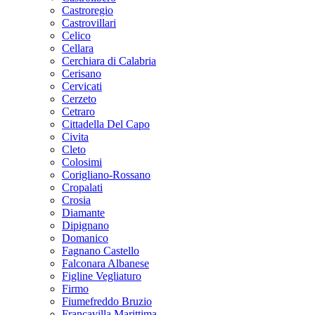
Castroregio
Castrovillari
Celico
Cellara
Cerchiara di Calabria
Cerisano
Cervicati
Cerzeto
Cetraro
Cittadella Del Capo
Civita
Cleto
Colosimi
Corigliano-Rossano
Cropalati
Crosia
Diamante
Dipignano
Domanico
Fagnano Castello
Falconara Albanese
Figline Vegliaturo
Firmo
Fiumefreddo Bruzio
Francavilla Marittima