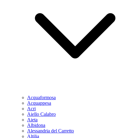
Acquaformosa
Acquappesa
Acri
Aiello Calabro
Aieta
Albidona
Alessandria del Carretto
Altilia