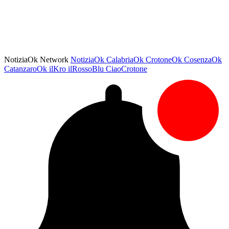
NotiziaOk Network
NotiziaOk
CalabriaOk
CrotoneOk
CosenzaOk
CatanzaroOk
ilKro
ilRossoBlu
CiaoCrotone