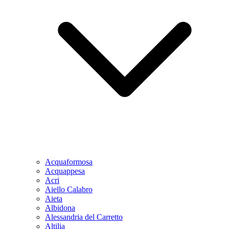
Acquaformosa
Acquappesa
Acri
Aiello Calabro
Aieta
Albidona
Alessandria del Carretto
Altilia