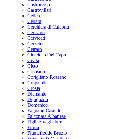
Castroregio
Castrovillari
Celico
Cellara
Cerchiara di Calabria
Cerisano
Cervicati
Cerzeto
Cetraro
Cittadella Del Capo
Civita
Cleto
Colosimi
Corigliano-Rossano
Cropalati
Crosia
Diamante
Dipignano
Domanico
Fagnano Castello
Falconara Albanese
Figline Vegliaturo
Firmo
Fiumefreddo Bruzio
Francavilla Marittima