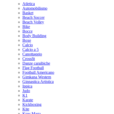
Atletica
Automobilismo
Basket
Beach Soccer
Beach Volley
Bike
Bocce
Body Building
Boxe
Calcio
Calcio a 5
Canottaggio
Crossfit
Danze caraibiche
Flag Football
Football Americano
Gimkana Western
Ginnastica Artistica
Ippica
Judo
K1
Karate
Kickboxing
Kite
Krav Maga