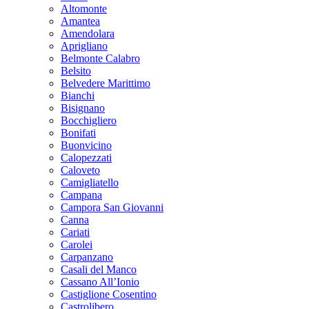
Altomonte
Amantea
Amendolara
Aprigliano
Belmonte Calabro
Belsito
Belvedere Marittimo
Bianchi
Bisignano
Bocchigliero
Bonifati
Buonvicino
Calopezzati
Caloveto
Camigliatello
Campana
Campora San Giovanni
Canna
Cariati
Carolei
Carpanzano
Casali del Manco
Cassano All’Ionio
Castiglione Cosentino
Castrolibero