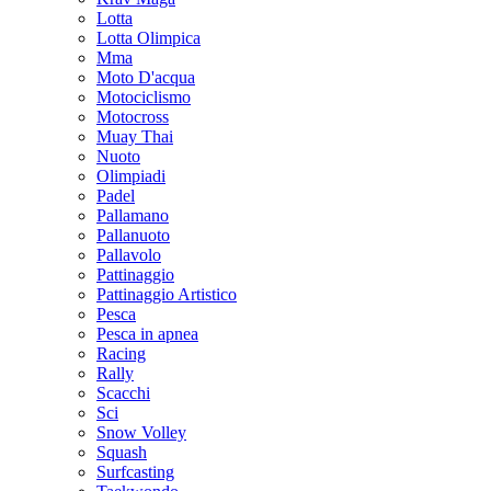
Lotta
Lotta Olimpica
Mma
Moto D'acqua
Motociclismo
Motocross
Muay Thai
Nuoto
Olimpiadi
Padel
Pallamano
Pallanuoto
Pallavolo
Pattinaggio
Pattinaggio Artistico
Pesca
Pesca in apnea
Racing
Rally
Scacchi
Sci
Snow Volley
Squash
Surfcasting