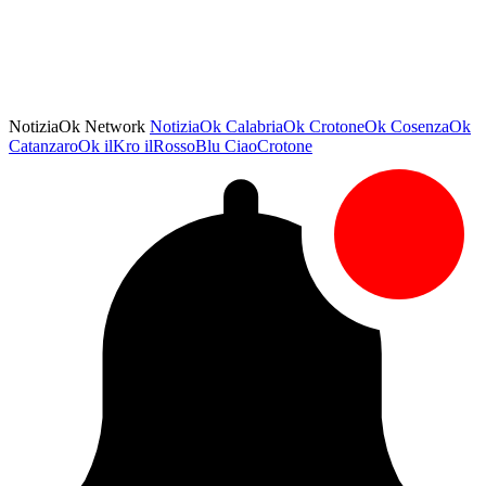
NotiziaOk Network
NotiziaOk
CalabriaOk
CrotoneOk
CosenzaOk
CatanzaroOk
ilKro
ilRossoBlu
CiaoCrotone