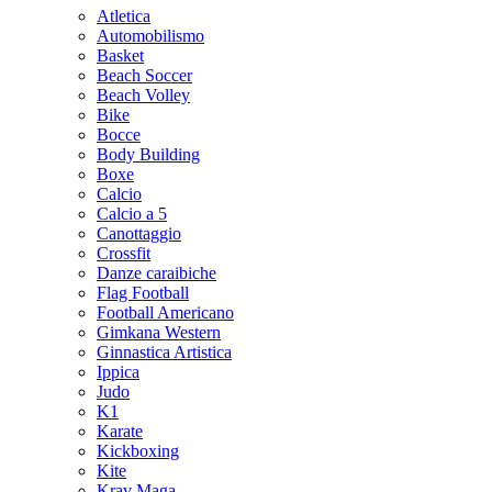
Atletica
Automobilismo
Basket
Beach Soccer
Beach Volley
Bike
Bocce
Body Building
Boxe
Calcio
Calcio a 5
Canottaggio
Crossfit
Danze caraibiche
Flag Football
Football Americano
Gimkana Western
Ginnastica Artistica
Ippica
Judo
K1
Karate
Kickboxing
Kite
Krav Maga