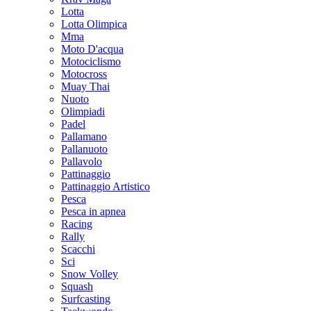
Lotta
Lotta Olimpica
Mma
Moto D'acqua
Motociclismo
Motocross
Muay Thai
Nuoto
Olimpiadi
Padel
Pallamano
Pallanuoto
Pallavolo
Pattinaggio
Pattinaggio Artistico
Pesca
Pesca in apnea
Racing
Rally
Scacchi
Sci
Snow Volley
Squash
Surfcasting