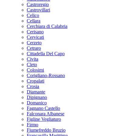
Castroregio
Castrovillari
Celico
Cellara
Cerchiara di Calabria
Cerisano
Cervicati
Cerzeto
Cetraro
Cittadella Del Capo
Civita
Cleto
Colosimi
Corigliano-Rossano
Cropalati
Crosia
Diamante
Dipignano
Domanico
Fagnano Castello
Falconara Albanese
Figline Vegliaturo
Firmo
Fiumefreddo Bruzio
Francavilla Marittima