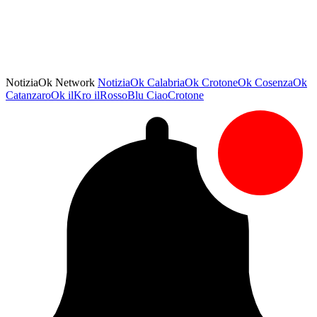
NotiziaOk Network
NotiziaOk
CalabriaOk
CrotoneOk
CosenzaOk
CatanzaroOk
ilKro
ilRossoBlu
CiaoCrotone