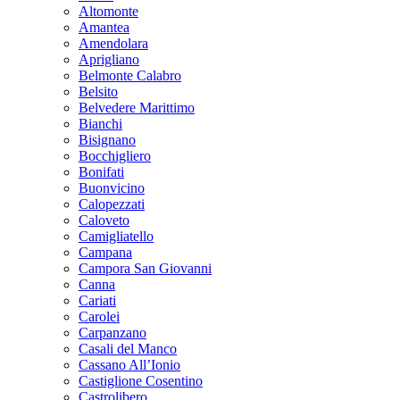
Altomonte
Amantea
Amendolara
Aprigliano
Belmonte Calabro
Belsito
Belvedere Marittimo
Bianchi
Bisignano
Bocchigliero
Bonifati
Buonvicino
Calopezzati
Caloveto
Camigliatello
Campana
Campora San Giovanni
Canna
Cariati
Carolei
Carpanzano
Casali del Manco
Cassano All’Ionio
Castiglione Cosentino
Castrolibero