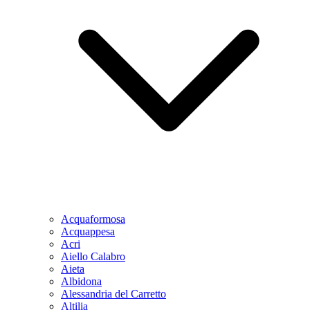
Acquaformosa
Acquappesa
Acri
Aiello Calabro
Aieta
Albidona
Alessandria del Carretto
Altilia