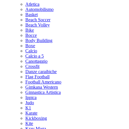
Atletica
Automobilismo
Basket
Beach Soccer
Beach Volley
Bike
Bocce
Body Building
Boxe
Calcio
Calcio a 5
Canottaggio
Crossfit
Danze caraibiche
Flag Football
Football Americano
Gimkana Western
Ginnastica Artistica
Ippica
Judo
K1
Karate
Kickboxing
Kite
Krav Maga