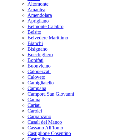
Altomonte
Amantea
Amendolara
Aprigliano
Belmonte Calabro
Belsito
Belvedere Marittimo
Bianchi
Bisignano
Bocchigliero
Bonifati
Buonvicino
Calopezzati
Caloveto
Camigliatello
Campana
Campora San Giovanni
Canna
Cariati
Carolei
Carpanzano
Casali del Manco
Cassano All’Ionio
Castiglione Cosentino
Castrolibero