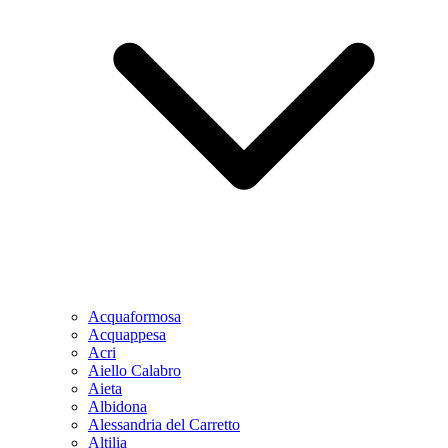
Acquaformosa
Acquappesa
Acri
Aiello Calabro
Aieta
Albidona
Alessandria del Carretto
Altilia