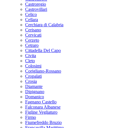
Castroregio
Castrovillari
Celico
Cellara
Cerchiara di Calabria
Cerisano
Cervicati
Cerzeto
Cetraro
Cittadella Del Capo
Civita
Cleto
Colosimi
Corigliano-Rossano
Cropalati
Crosia
Diamante
Dipignano
Domanico
Fagnano Castello
Falconara Albanese
Figline Vegliaturo
Firmo
Fiumefreddo Bruzio
Francavilla Marittima