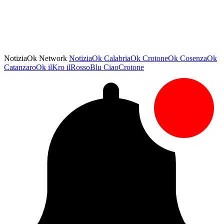
NotiziaOk Network
NotiziaOk
CalabriaOk
CrotoneOk
CosenzaOk
CatanzaroOk
ilKro
ilRossoBlu
CiaoCrotone