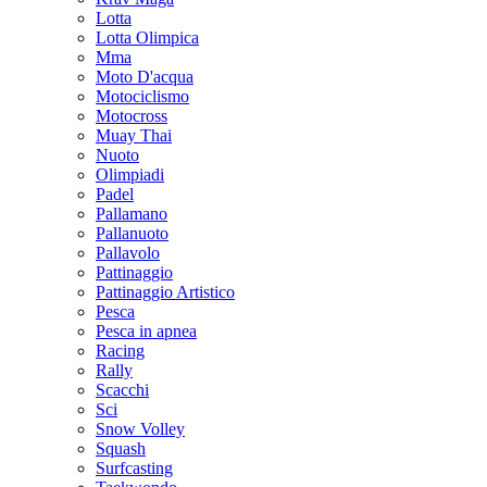
Lotta
Lotta Olimpica
Mma
Moto D'acqua
Motociclismo
Motocross
Muay Thai
Nuoto
Olimpiadi
Padel
Pallamano
Pallanuoto
Pallavolo
Pattinaggio
Pattinaggio Artistico
Pesca
Pesca in apnea
Racing
Rally
Scacchi
Sci
Snow Volley
Squash
Surfcasting