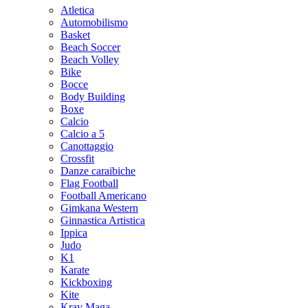
Atletica
Automobilismo
Basket
Beach Soccer
Beach Volley
Bike
Bocce
Body Building
Boxe
Calcio
Calcio a 5
Canottaggio
Crossfit
Danze caraibiche
Flag Football
Football Americano
Gimkana Western
Ginnastica Artistica
Ippica
Judo
K1
Karate
Kickboxing
Kite
Krav Maga