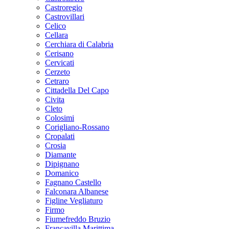
Castroregio
Castrovillari
Celico
Cellara
Cerchiara di Calabria
Cerisano
Cervicati
Cerzeto
Cetraro
Cittadella Del Capo
Civita
Cleto
Colosimi
Corigliano-Rossano
Cropalati
Crosia
Diamante
Dipignano
Domanico
Fagnano Castello
Falconara Albanese
Figline Vegliaturo
Firmo
Fiumefreddo Bruzio
Francavilla Marittima