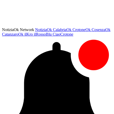
NotiziaOk Network
NotiziaOk
CalabriaOk
CrotoneOk
CosenzaOk
CatanzaroOk
ilKro
ilRossoBlu
CiaoCrotone