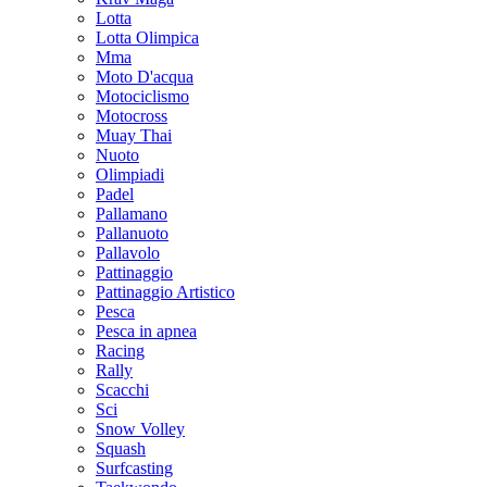
Lotta
Lotta Olimpica
Mma
Moto D'acqua
Motociclismo
Motocross
Muay Thai
Nuoto
Olimpiadi
Padel
Pallamano
Pallanuoto
Pallavolo
Pattinaggio
Pattinaggio Artistico
Pesca
Pesca in apnea
Racing
Rally
Scacchi
Sci
Snow Volley
Squash
Surfcasting