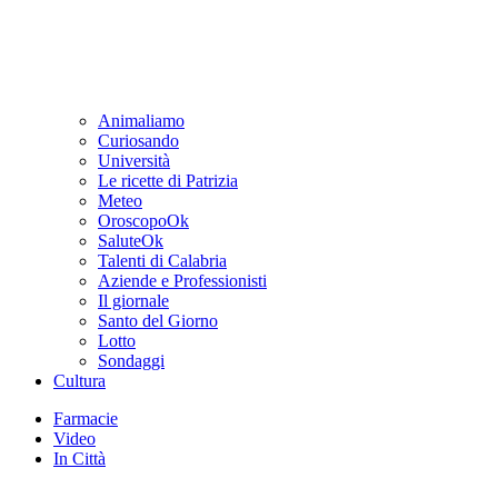
Animaliamo
Curiosando
Università
Le ricette di Patrizia
Meteo
OroscopoOk
SaluteOk
Talenti di Calabria
Aziende e Professionisti
Il giornale
Santo del Giorno
Lotto
Sondaggi
Cultura
Farmacie
Video
In Città