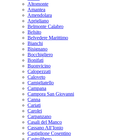
Altomonte
Amantea
Amendolara
Aprigliano
Belmonte Calabro
Belsito
Belvedere Marittimo
Bianchi
Bisignano
Bocchigliero
Bonifati
Buonvicino
Calopezzati
Caloveto
Camigliatello
Campana
Campora San Giovanni
Canna
Cariati
Carolei
Carpanzano
Casali del Manco
Cassano All’Ionio
Castiglione Cosentino
Castrolibero