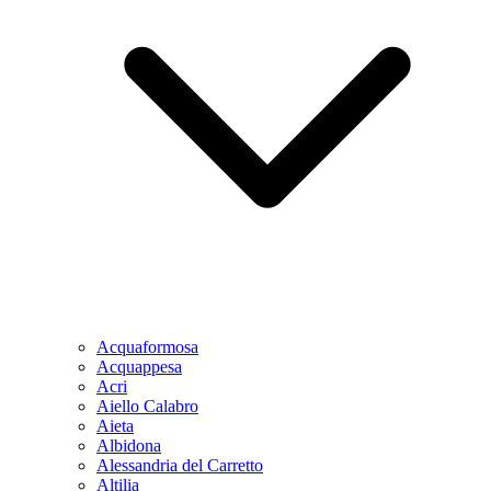
Acquaformosa
Acquappesa
Acri
Aiello Calabro
Aieta
Albidona
Alessandria del Carretto
Altilia