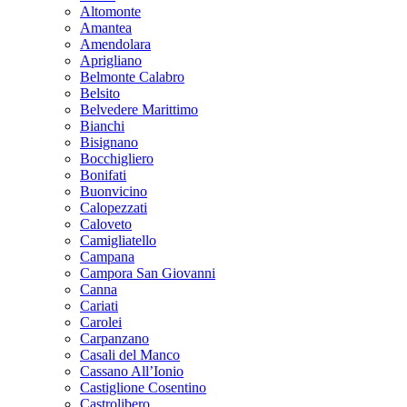
Altomonte
Amantea
Amendolara
Aprigliano
Belmonte Calabro
Belsito
Belvedere Marittimo
Bianchi
Bisignano
Bocchigliero
Bonifati
Buonvicino
Calopezzati
Caloveto
Camigliatello
Campana
Campora San Giovanni
Canna
Cariati
Carolei
Carpanzano
Casali del Manco
Cassano All’Ionio
Castiglione Cosentino
Castrolibero