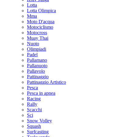
Lotta
Lotta Olimpica
Mma
Moto D'acqua
Motociclismo
Motocross
Muay Thai
Nuoto
Olimpiadi
Padel
Pallamano
Pallanuoto
Pallavolo
Pattinaggio
Pattinaggio Artistico
Pesca
Pesca in apnea
Racing
Rally
Scacchi
Sci
Snow Volley
Squash
Surfcasting