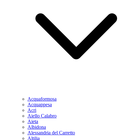
Acquaformosa
Acquappesa
Acri
Aiello Calabro
Aieta
Albidona
Alessandria del Carretto
Altilia