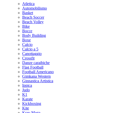
Atletica
Automobilismo
Basket
Beach Soccer
Beach Volley
Bike
Bocce
Body Building
Boxe
Calcio
Calcio a 5
Canottaggio
Crossfit
Danze caraibiche
Flag Football
Football Americano
Gimkana Western
Ginnastica Artistica
Ippica
Judo
K1
Karate
Kickboxing
Kite
Krav Maga