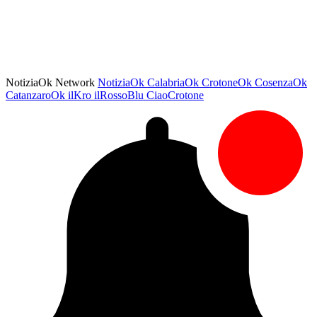
NotiziaOk Network
NotiziaOk
CalabriaOk
CrotoneOk
CosenzaOk
CatanzaroOk
ilKro
ilRossoBlu
CiaoCrotone