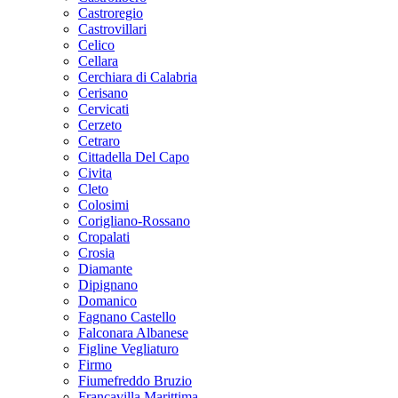
Castroregio
Castrovillari
Celico
Cellara
Cerchiara di Calabria
Cerisano
Cervicati
Cerzeto
Cetraro
Cittadella Del Capo
Civita
Cleto
Colosimi
Corigliano-Rossano
Cropalati
Crosia
Diamante
Dipignano
Domanico
Fagnano Castello
Falconara Albanese
Figline Vegliaturo
Firmo
Fiumefreddo Bruzio
Francavilla Marittima