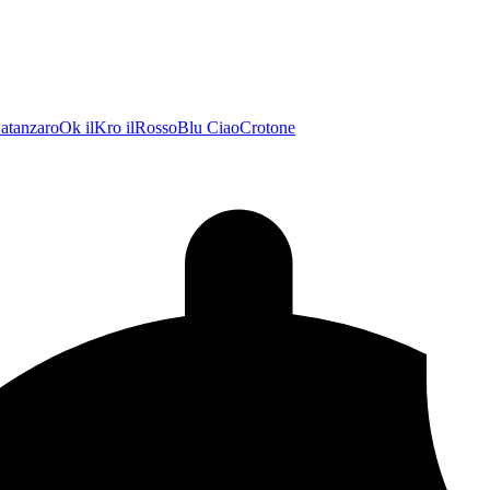
atanzaroOk
ilKro
ilRossoBlu
CiaoCrotone