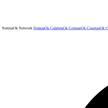
NotiziaOk Network
NotiziaOk
CalabriaOk
CrotoneOk
CosenzaOk
C