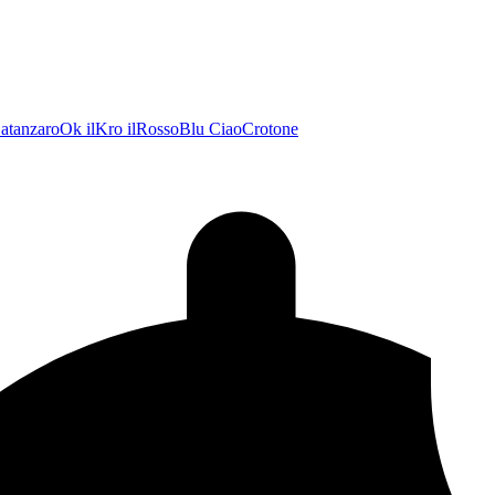
atanzaroOk
ilKro
ilRossoBlu
CiaoCrotone