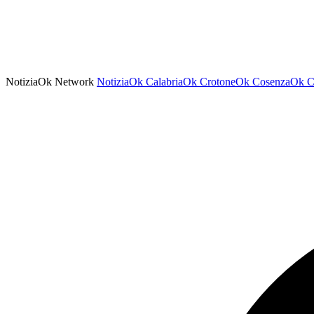
NotiziaOk Network
NotiziaOk
CalabriaOk
CrotoneOk
CosenzaOk
C